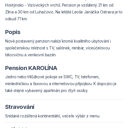
Hostýnsko - Vizovických vrchů.
Penzion je vzdálený 21 km od
Zlína a 30 km od Luhačovic. Na letiště Leoše Janáčka Ostrava je to
odsud 71 km.
Popis
Nově postavený penzion nabízí kromě kvalitního ubytování i
společenskou místnost s TV, salónek, minibar, víceúčelovou
tělocvičnu a venkovní bazén.
Pension KAROLÍNA
Jedno nebo třílůžkové pokoje se SWC, TV, telefonem,
miniledničkou a faxovou a internetovou přípojkou. K dispozici je
také stejně vybavený apartmán pro čtyři osoby.
Stravování
Snídaně rozšířená kontinentální, večeře výběr z menu.