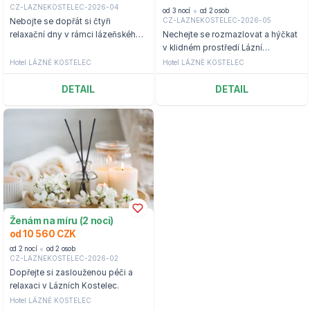
CZ-LAZNEKOSTELEC-2026-04
od 3 nocí
od 2 osob
CZ-LAZNEKOSTELEC-2026-05
Nebojte se dopřát si čtyři
relaxační dny v rámci lázeňského
Nechejte se rozmazlovat a hýčkat
wellness pobytu na hotelu Lázně
v klidném prostředí Lázní
Kostelec.
Kostelec.
Hotel LÁZNĚ KOSTELEC
Hotel LÁZNĚ KOSTELEC
DETAIL
DETAIL
Ženám na míru (2 noci)
od 10 560 CZK
od 2 nocí
od 2 osob
CZ-LAZNEKOSTELEC-2026-02
Dopřejte si zaslouženou péči a
relaxaci v Lázních Kostelec.
Hotel LÁZNĚ KOSTELEC