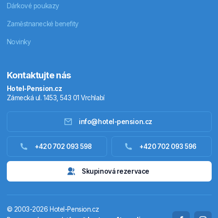
Dárkové poukazy
Zaměstnanecké benefity
Novinky
Kontaktujte nás
Hotel-Pension.cz
Zámecká ul. 1453, 543 01 Vrchlabí
info@hotel-pension.cz
Ubytování Česko
+420 702 093 598
+420 702 093 596
Ubytování zahraniční
Skupinová rezervace
Pobytové balíčky
© 2003-2026 Hotel-Pension.cz
Termály