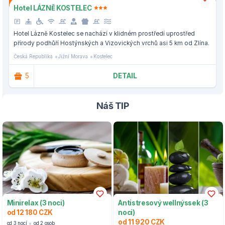
Hotel LÁZNĚ KOSTELEC
Hotel Lázně Kostelec se nachází v klidném prostředí uprostřed
přírody podhůří Hostýnských a Vizovických vrchů asi 5 km od Zlína.
Česká Republika
Jižní Morava
Kostelec
5
DETAIL
Náš TIP
Minirelax (3 noci)
Antistresový wellnýssek (3
od 12 180 CZK
noci)
od 11 920 CZK
od 3 nocí
od 2 osob