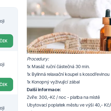
VOUCHER DO 20.12.2026
Balíček zahrnuje:
oji
2x ubytování ve dvoulůžkovém pokoji
2x bohatá polopenze (snídaně formou rautu
ÍČEK
Wi-Fi připojení zdarma v celém lázeňském 
parkování přímo u budovy hotelu
Procedury:
oji
1x Masáž ruční částečná 30 min.
1x Bylinná relaxační koupel s kosodřevinou
1x Konopný vyživující zábal
ÍČEK
Další informace:
Zvíře: 300,-Kč / noc - platba na místě
Ubytovací poplatek městu ve výši 40,- Kč
oji