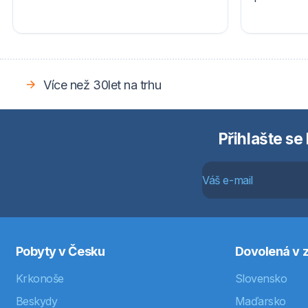
Více než 30let na trhu
Přihlašte se
Pobyty v Česku
Dovolená v z
Krkonoše
Slovensko
Beskydy
Maďarsko