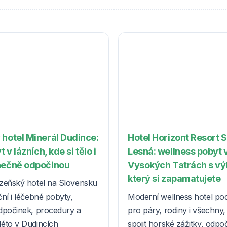
 hotel Minerál Dudince:
Hotel Horizont Resort 
t v lázních, kde si tělo i
Lesná: wellness pobyt 
nečně odpočinou
Vysokých Tatrách s v
který si zapamatujete
zeňský hotel na Slovensku
ní i léčebné pobyty,
Moderní wellness hotel po
dpočinek, procedury a
pro páry, rodiny i všechny, k
éto v Dudincích
spojit horské zážitky, odpo