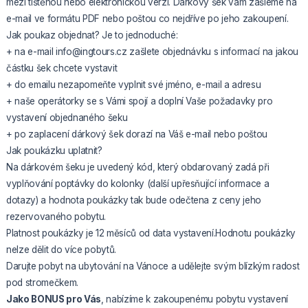
mezi tištěnou nebo elektronickou verzí. Dárkový šek vám zašleme na
e-mail ve formátu PDF nebo poštou co nejdříve po jeho zakoupení.
Jak poukaz objednat? Je to jednoduché:
+ na e-mail info@ingtours.cz zašlete objednávku s informací na jakou
částku šek chcete vystavit
+ do emailu nezapomeňte vyplnit své jméno, e-mail a adresu
+ naše operátorky se s Vámi spojí a doplní Vaše požadavky pro
vystavení objednaného šeku
+ po zaplacení dárkový šek dorazí na Váš e-mail nebo poštou
Jak poukázku uplatnit?
Na dárkovém šeku je uvedený kód, který obdarovaný zadá při
vyplňování poptávky do kolonky (další upřesňující informace a
dotazy) a hodnota poukázky tak bude odečtena z ceny jeho
rezervovaného pobytu.
Platnost poukázky je 12 měsíců od data vystavení.Hodnotu poukázky
nelze dělit do více pobytů.
Darujte pobyt na ubytování na Vánoce a udělejte svým blízkým radost
pod stromečkem.
Jako BONUS pro Vás
, nabízíme k zakoupenému pobytu vystavení