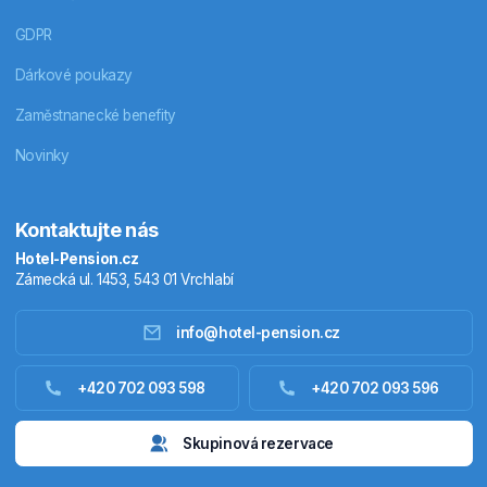
GDPR
Dárkové poukazy
Zaměstnanecké benefity
Novinky
Kontaktujte nás
Hotel-Pension.cz
Zámecká ul. 1453, 543 01 Vrchlabí
info@hotel-pension.cz
Ubytování Česko
+420 702 093 598
+420 702 093 596
Ubytování zahraniční
Skupinová rezervace
Pobytové balíčky