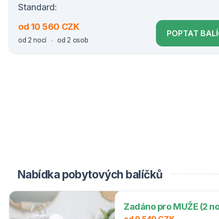
Standard:
od 10 560 CZK
POPTAT BAL
od 2 nocí
od 2 osob
Nabídka pobytových balíčků
Zadáno pro MUŽE (2 no
od 9 540 CZK