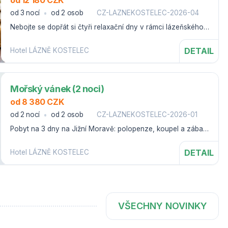
od 3 nocí
od 2 osob
CZ-LAZNEKOSTELEC-2026-04
Nebojte se dopřát si čtyři relaxační dny v rámci lázeňského
wellness pobytu na hotelu Lázně Kostelec.
DETAIL
Hotel LÁZNĚ KOSTELEC
Mořský vánek (2 noci)
od 8 380 CZK
od 2 nocí
od 2 osob
CZ-LAZNEKOSTELEC-2026-01
Pobyt na 3 dny na Jižní Moravě: polopenze, koupel a zábal
z Mrtvého moře
DETAIL
Hotel LÁZNĚ KOSTELEC
VŠECHNY NOVINKY