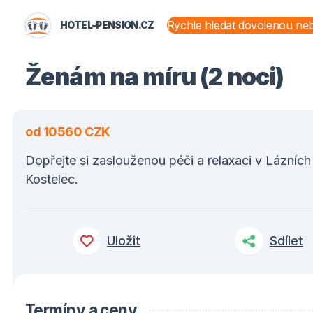
HOTEL-PENSION.CZ
STÁTY A OBLASTI
Ženám na míru (2 noci)
od 10560 CZK
Dopřejte si zaslouženou péči a relaxaci v Lázních
Kostelec.
Uložit
Sdílet
Termíny a ceny