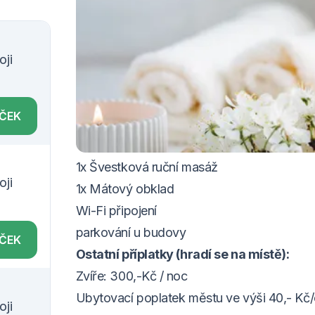
VOUCHER DO 20.12.2026
Balíček zahrnuje:
oji
2 x ubytování ve dvoulůžkovém pokoji
2 x stravování formou polopenze
ÍČEK
1x Minerální koupel s kozí syrovátkou
1x Konopný peeling
1x Švestková ruční masáž
oji
1x Mátový obklad
Wi-Fi připojení
parkování u budovy
ÍČEK
Ostatní příplatky (hradí se na místě):
Zvíře: 300,-Kč / noc
Ubytovací poplatek městu ve výši 40,- Kč
oji