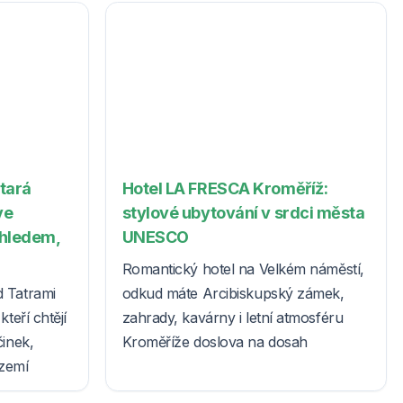
Stará
Hotel LA FRESCA Kroměříž:
ve
stylové ubytování v srdci města
ýhledem,
UNESCO
Romantický hotel na Velkém náměstí,
d Tatrami
odkud máte Arcibiskupský zámek,
teří chtějí
zahrady, kavárny i letní atmosféru
činek,
Kroměříže doslova na dosah
ázemí