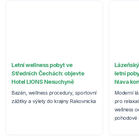
Letní wellness pobyt ve
Lázeňský
Středních Čechách: objevte
letní poby
Hotel LIONS Nesuchyně
hlava ko
Bazén, wellness procedury, sportovní
Moderní lá
zážitky a výlety do krajiny Rakovnicka
pro relaxač
wellness o
pohodové l