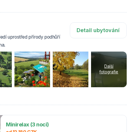
Detail ubytování
edí uprostřed přírody podhůří
na.
Další
fotografie
Minirelax (3 noci)
od 12 180 CZK