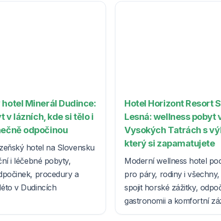
 hotel Minerál Dudince:
Hotel Horizont Resort 
t v lázních, kde si tělo i
Lesná: wellness pobyt 
nečně odpočinou
Vysokých Tatrách s v
který si zapamatujete
zeňský hotel na Slovensku
ní i léčebné pobyty,
Moderní wellness hotel po
dpočinek, procedury a
pro páry, rodiny i všechny, k
éto v Dudincích
spojit horské zážitky, odpo
gastronomii a komfortní z