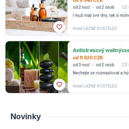
od 2 nocí
od 2 osob
CZ
I muži mají své dny, tak si mo
speciálně pro muže kousek od 
Hotel LÁZNĚ KOSTELEC
Antistresový wellnýsse
od 11 920 CZK
od 3 nocí
od 2 osob
CZ
Nechejte se rozmazlovat a hýč
Kostelec.
Hotel LÁZNĚ KOSTELEC
Novinky