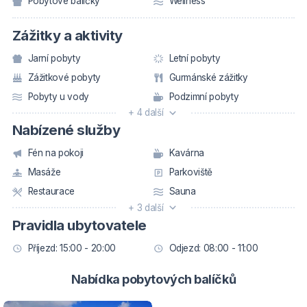
Pobytové balíčky
Wellness
Zážitky a aktivity
Jarní pobyty
Letní pobyty
Zážitkové pobyty
Gurmánské zážitky
Pobyty u vody
Podzimní pobyty
+ 4 další
Nabízené služby
Fén na pokoji
Kavárna
Masáže
Parkoviště
Restaurace
Sauna
+ 3 další
Pravidla ubytovatele
Příjezd: 15:00 - 20:00
Odjezd: 08:00 - 11:00
Nabídka pobytových balíčků