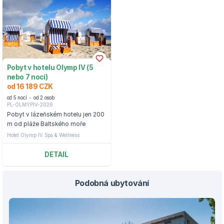
Pobyt v hotelu Olymp IV (5
nebo 7 nocí)
od 16 189 CZK
od 5 nocí
od 2 osob
PL-OLMYPIV-2026
Pobyt v lázeňském hotelu jen 200
m od pláže Baltského moře
Hotel Olymp IV Spa & Wellness
DETAIL
Podobná ubytování