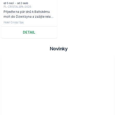
od 5 nocí
od 2 osob
PL-CRISTALSPA-2026
Přijeďte na pár dnů k Baltskému
moři do Dzwirzyna a zažijte relax v
hotelu Cristal Spa.
Hotel Cristal Spa
DETAIL
Novinky