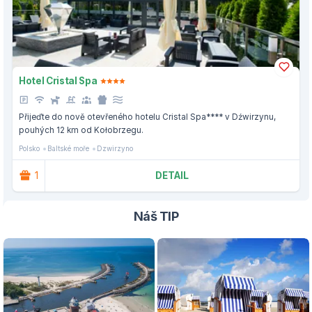
Hotel Cristal Spa
Přijeďte do nově otevřeného hotelu Cristal Spa**** v Dźwirzynu,
pouhých 12 km od Kołobrzegu.
Polsko
Baltské moře
Dzwirzyno
1
DETAIL
Náš TIP