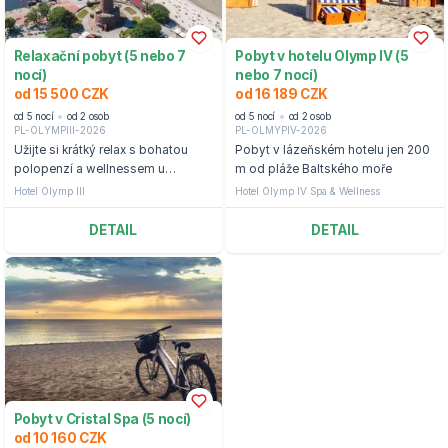
Relaxační pobyt (5 nebo 7
Pobyt v hotelu Olymp IV (5
nocí)
nebo 7 nocí)
od 15 500 CZK
od 16 189 CZK
od 5 nocí
od 2 osob
od 5 nocí
od 2 osob
PL-OLYMPIII-2026
PL-OLMYPIV-2026
Užijte si krátký relax s bohatou
Pobyt v lázeňském hotelu jen 200
polopenzí a wellnessem u
m od pláže Baltského moře
Baltského moře ve středisku
Hotel Olymp III
Hotel Olymp IV Spa & Wellness
Kołobrzeg.
DETAIL
DETAIL
Pobyt v Cristal Spa (5 nocí)
od 10 160 CZK