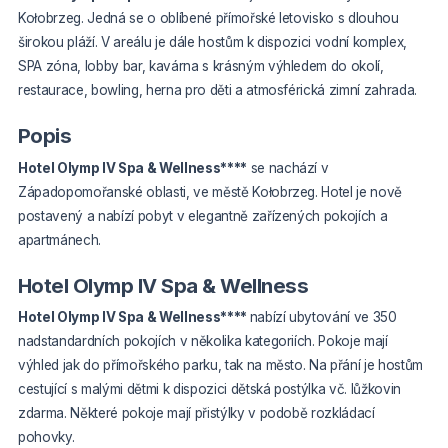
Kołobrzeg. Jedná se o oblíbené přímořské letovisko s dlouhou
širokou pláží. V areálu je dále hostům k dispozici vodní komplex,
SPA zóna, lobby bar, kavárna s krásným výhledem do okolí,
restaurace, bowling, herna pro děti a atmosférická zimní zahrada.
Popis
Hotel Olymp IV Spa & Wellness****
se nachází v
Západopomořanské oblasti, ve městě Kołobrzeg. Hotel je nově
postavený a nabízí pobyt v elegantně zařízených pokojích a
apartmánech.
Hotel Olymp IV Spa & Wellness
Hotel Olymp IV Spa & Wellness****
nabízí ubytování ve 350
nadstandardních pokojích v několika kategoriích. Pokoje mají
výhled jak do přímořského parku, tak na město. Na přání je hostům
cestující s malými dětmi k dispozici dětská postýlka vč. lůžkovin
zdarma. Některé pokoje mají přistýlky v podobě rozkládací
pohovky.