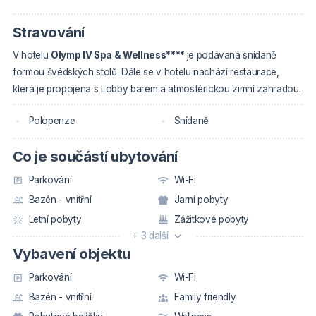
Stravování
V hotelu
Olymp IV Spa & Wellness****
je podávaná snídaně
formou švédských stolů. Dále se v hotelu nachází restaurace,
která je propojena s Lobby barem a atmosférickou zimní zahradou.
Polopenze
Snídaně
Co je součástí ubytování
Parkování
Wi-Fi
Bazén - vnitřní
Jarní pobyty
Letní pobyty
Zážitkové pobyty
+ 3 další
Vybavení objektu
Parkování
Wi-Fi
Bazén - vnitřní
Family friendly