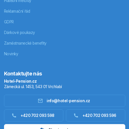
Platební metody
Reklamační řád
GDPR
Dárkové poukazy
Zaměstnanecké benefity
Novinky
Kontaktujte nás
Hotel-Pension.cz
Zámecká ul. 1453, 543 01 Vrchlabí
info@hotel-pension.cz
Ubytování Česko
+420 702 093 598
+420 702 093 596
Ubytování zahraniční