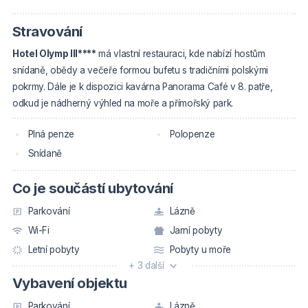
Stravování
Hotel Olymp III****
má vlastní restauraci, kde nabízí hostům
snídaně, obědy a večeře formou bufetu s tradičními polskými
pokrmy. Dále je k dispozici kavárna Panorama Café v 8. patře,
odkud je nádherný výhled na moře a přímořský park.
Plná penze
Polopenze
Snídaně
Co je součástí ubytování
Parkování
Lázně
Wi-Fi
Jarní pobyty
Letní pobyty
Pobyty u moře
+ 3 další
Vybavení objektu
Parkování
Lázně