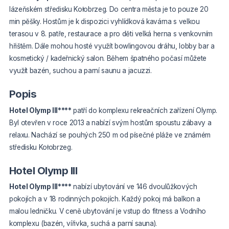
lázeňském středisku Kołobrzeg. Do centra města je to pouze 20
min pěšky. Hostům je k dispozici vyhlídková kavárna s velkou
terasou v 8. patře, restaurace a pro děti velká herna s venkovním
hřištěm. Dále mohou hosté využít bowlingovou dráhu, lobby bar a
kosmetický / kadeřnický salon. Během špatného počasí můžete
využít bazén, suchou a parní saunu a jacuzzi.
Popis
Hotel Olymp III****
patří do komplexu rekreačních zařízení Olymp.
Byl otevřen v roce 2013 a nabízí svým hostům spoustu zábavy a
relaxu. Nachází se pouhých 250 m od písečné pláže ve známém
středisku Kołobrzeg.
Hotel Olymp III
Hotel Olymp III****
nabízí ubytování ve 146 dvoulůžkových
pokojích a v 18 rodinných pokojích. Každý pokoj má balkon a
malou ledničku. V ceně ubytování je vstup do fitness a Vodního
komplexu (bazén, vířivka, suchá a parní sauna).