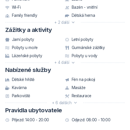
Wi-Fi
Bazén - vnitřní
Family friendly
Dětská herna
+ 2 další
Zážitky a aktivity
Jarní pobyty
Letní pobyty
Pobyty u moře
Gurmánské zážitky
Lázeňské pobyty
Pobyty u vody
+ 4 další
Nabízené služby
Dětské hřiště
Fén na pokoji
Kavárna
Masáže
Parkoviště
Restaurace
+ 6 dalších
Pravidla ubytovatele
Příjezd: 14:00 - 20:00
Odjezd: 08:00 - 10:00