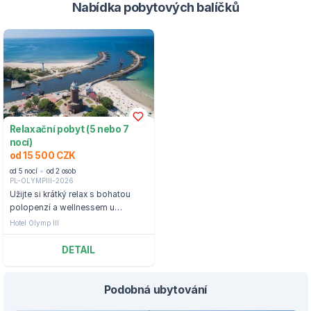
Nabídka pobytových balíčků
Relaxační pobyt (5 nebo 7
nocí)
od 15 500 CZK
od 5 nocí
od 2 osob
PL-OLYMPIII-2026
Užijte si krátký relax s bohatou
polopenzí a wellnessem u
Baltského moře ve středisku
Hotel Olymp III
Kołobrzeg.
DETAIL
Podobná ubytování