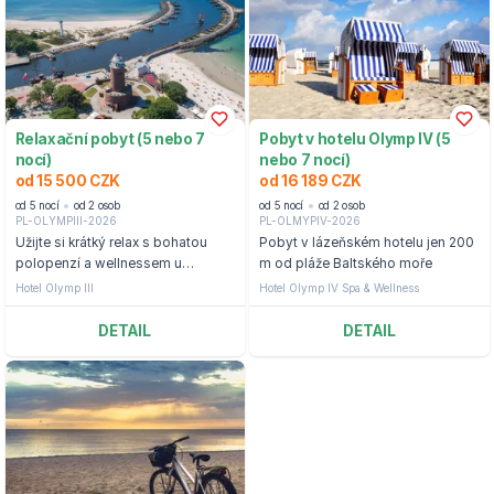
Relaxační pobyt (5 nebo 7
Pobyt v hotelu Olymp IV (5
nocí)
nebo 7 nocí)
od 15 500 CZK
od 16 189 CZK
od 5 nocí
od 2 osob
od 5 nocí
od 2 osob
PL-OLYMPIII-2026
PL-OLMYPIV-2026
Užijte si krátký relax s bohatou
Pobyt v lázeňském hotelu jen 200
polopenzí a wellnessem u
m od pláže Baltského moře
Baltského moře ve středisku
Hotel Olymp III
Hotel Olymp IV Spa & Wellness
Kołobrzeg.
DETAIL
DETAIL