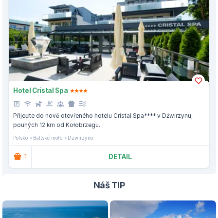
Hotel Cristal Spa
Přijeďte do nově otevřeného hotelu Cristal Spa**** v Dźwirzynu,
pouhých 12 km od Kołobrzegu.
Polsko
Baltské moře
Dzwirzyno
1
DETAIL
Náš TIP