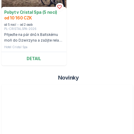
Pobyt v Cristal Spa (5 nocí)
od 10 160 CZK
od 5 nocí
od 2 osob
PL-CRISTALSPA-2026
Přijeďte na pár dnů k Baltskému
moři do Dzwirzyna a zažijte relax v
hotelu Cristal Spa.
Hotel Cristal Spa
DETAIL
Novinky