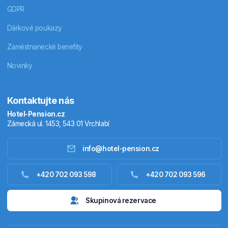
GDPR
Dárkové poukazy
Zaměstnanecké benefity
Novinky
Kontaktujte nás
Hotel-Pension.cz
Zámecká ul. 1453, 543 01 Vrchlabí
info@hotel-pension.cz
Ubytování Česko
+420 702 093 598
+420 702 093 596
Ubytování zahraniční
Skupinová rezervace
Pobytové balíčky