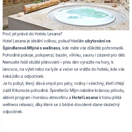
Proč jet právě do Hotelu Lesana?
Hotel Lesana je ideální volbou, pokud hledáte
ubytování ve
Špindlerově Mlýně s wellness
, kde máte vše důležité pohromadě.
Pohodlné pokoje, polopenzi, bazén, vířivku, saunu i zázemí pro děti.
Nemusíte řešit složité plánování – přes den vyrazíte na hory, k
lanovce, na výlet nebo na lyže a večer se vrátíte do hotelu, kde vás
čeká jídlo a odpočinek.
Je to pobyt, který dává smysl pro páry, rodiny i všechny, kteří chtějí
zažít Krkonoše pohodlně. Špindlerův Mlýn nabídne krásnou přírodu,
aktivní program i horskou atmosféru a
Hotel Lesana
k tomu přidá
wellness relaxaci, díky které se z běžné dovolené stane skutečný
odpočinek.