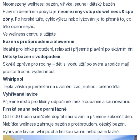
Neomezený wellness: bazén, vířivka, sauna i dětský bazén
Hlavním benefitem pobytu je
neomezený vstup do wellness & spa
zóny
. Po horské túře, cyklovýletu nebo lyžování je to přesně to, co
tělo ocení nejvíc.
Ve wellness centru si užijete:
Bazén s protiproudem a blowerem
Ideální pro lehké protažení, relaxaci i příjemné plavání po aktivním dni.
Dětský bazén s vodopádem
Skvělá zpráva pro rodiny – děti si vodu užijí po svém a rodiče mají
prostor trochu vydechnout.
Whirlpool
Teplá vířivka je perfektní na uvolnění zad, nohou i celého těla.
Vyhřívané lavice
Příjemné místo pro klidný odpočinek mezi koupáním a saunováním.
Finská sauna nebo parní lázně
Od 17:00 hodin si můžete dopřát saunování a příjemně zakončit den.
Nabídka wellness zahrnuje bazén s protiproudem, dětský bazén,
vyhřívané lavice, whirlpool a finskou saunu nebo parní lázně.