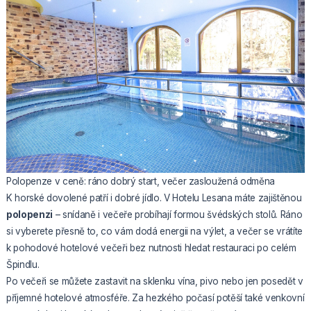
Polopenze v ceně: ráno dobrý start, večer zasloužená odměna
K horské dovolené patří i dobré jídlo. V Hotelu Lesana máte zajištěnou
polopenzi
– snídaně i večeře probíhají formou švédských stolů. Ráno
si vyberete přesně to, co vám dodá energii na výlet, a večer se vrátíte
k pohodové hotelové večeři bez nutnosti hledat restauraci po celém
Špindlu.
Po večeři se můžete zastavit na sklenku vína, pivo nebo jen posedět v
příjemné hotelové atmosféře. Za hezkého počasí potěší také venkovní