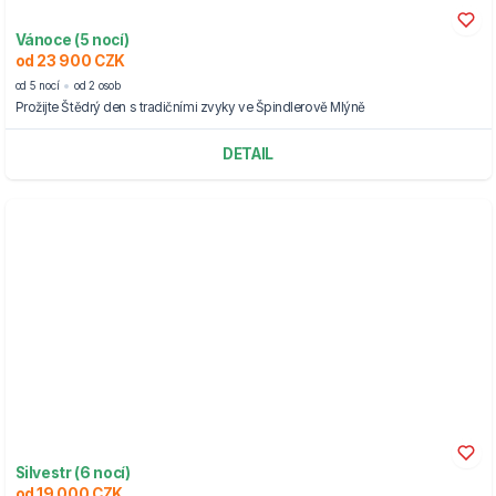
Vánoce (5 nocí)
od 23 900 CZK
od 5 nocí
od 2 osob
Prožijte Štědrý den s tradičními zvyky ve Špindlerově Mlýně
DETAIL
Silvestr (6 nocí)
od 19 000 CZK