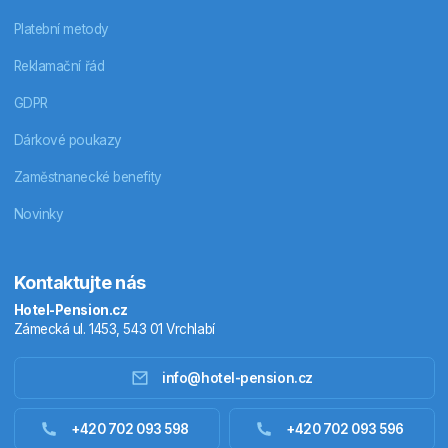
Platební metody
Reklamační řád
GDPR
Dárkové poukazy
Zaměstnanecké benefity
Novinky
Kontaktujte nás
Hotel-Pension.cz
Zámecká ul. 1453, 543 01 Vrchlabí
info@hotel-pension.cz
Ubytování Česko
+420 702 093 598
+420 702 093 596