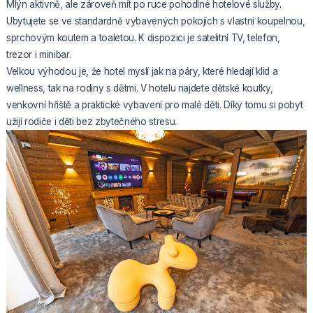
Mlýn aktivně, ale zároveň mít po ruce pohodlné hotelové služby.
Ubytujete se ve standardně vybavených pokojích s vlastní koupelnou,
sprchovým koutem a toaletou. K dispozici je satelitní TV, telefon,
trezor i minibar.
Velkou výhodou je, že hotel myslí jak na páry, které hledají klid a
wellness, tak na rodiny s dětmi. V hotelu najdete dětské koutky,
venkovní hřiště a praktické vybavení pro malé děti. Díky tomu si pobyt
užijí rodiče i děti bez zbytečného stresu.