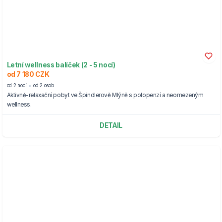
Letní wellness balíček (2 - 5 nocí)
od 7 180 CZK
od 2 nocí
od 2 osob
Aktivně-relaxační pobyt ve Špindlerově Mlýně s polopenzí a neomezeným
wellness.
DETAIL