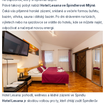
Právě takový pobyt nabízí
Hotel Lesana ve Špindlerově Mlýně
.
Čeká vás příjemné horské zázemí, snídaně a večeře formou bufetu,
bazén, vířivka, sauna i dětský bazén. Po dni stráveném na túrách,
výletech nebo na sjezdovce se vrátíte do hotelu, kde se můžete najíst,
odpočívat a načerpat novou energii.
Hotel Lesana: pohodlí, wellness a klidné zázemí ve Špindlu
Hotel Lesana
je skvělou volbou pro ty, kteří chtějí zažít Špindlerův