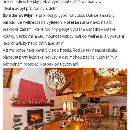
terasa, kde si horský pobyt vychutnáte ještě o něco víc.
Ideální pobyt pro rodiny s dětmi
Špindlerův Mlýn
je pro rodiny výborná volba. Děti se zabaví v
přírodě, ve wellness i na výletech.
Hotel Lesana
navíc nabízí
praktické zázemí, které rodinný pobyt výrazně usnadní – dětské
koutky, venkovní hřiště, možnost vstupu dětí do wellness a vybavení
jako chůvičky nebo ohřívače lahví.
V zimě potěší také dětský vlek u hotelu. Rodiče tak nemusí složitě
plánovat první lyžařské pokusy a děti mohou začít s lyžováním v
pohodlném prostředí kousek od ubytování.