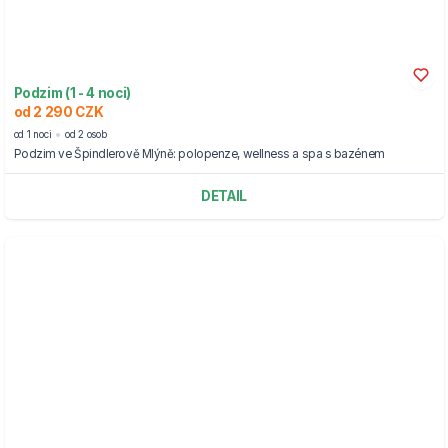
Podzim (1 - 4 noci)
od 2 290 CZK
od 1 noci
od 2 osob
Podzim ve Špindlerově Mlýně: polopenze, wellness a spa s bazénem
DETAIL