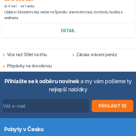
od 6 nocí
od 1 osoby
Užijte si Silvestrovský večer ve Špindlu: slavnostní raut, tombola, hudba a
wellness
DETAIL
Více než 30let na trhu
Záruka vrácení peněz
Příspěvky na dovolenou
Přihlašte se k odběru novinek
a my vám pošleme ty
nejlepší nabídky
PŘIHLÁSIT SE
Pobyty v Česku