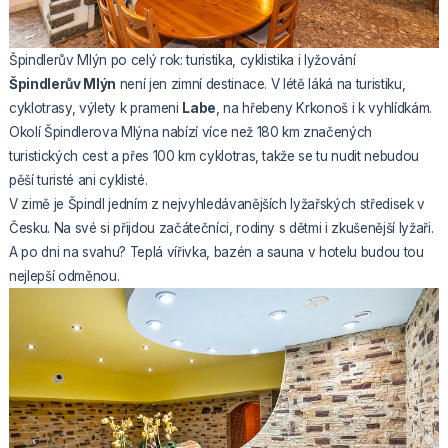
Špindlerův Mlýn po celý rok: turistika, cyklistika i lyžování
Špindlerův Mlýn
není jen zimní destinace. V létě láká na turistiku,
cyklotrasy, výlety k prameni
Labe
, na hřebeny Krkonoš i k vyhlídkám.
Okolí Špindlerova Mlýna nabízí více než 180 km značených
turistických cest a přes 100 km cyklotras, takže se tu nudit nebudou
pěší turisté ani cyklisté.
V zimě je Špindl jedním z nejvyhledávanějších lyžařských středisek v
Česku. Na své si přijdou začátečníci, rodiny s dětmi i zkušenější lyžaři.
A po dni na svahu? Teplá vířivka, bazén a sauna v hotelu budou tou
nejlepší odměnou.