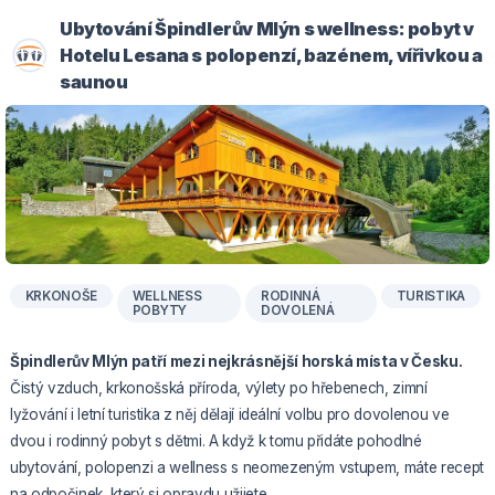
Ubytování Špindlerův Mlýn s wellness: pobyt v
Hotelu Lesana s polopenzí, bazénem, vířivkou a
saunou
KRKONOŠE
WELLNESS
RODINNÁ
TURISTIKA
POBYTY
DOVOLENÁ
Špindlerův Mlýn patří mezi nejkrásnější horská místa v Česku.
Čistý vzduch, krkonošská příroda, výlety po hřebenech, zimní
lyžování i letní turistika z něj dělají ideální volbu pro dovolenou ve
dvou i rodinný pobyt s dětmi. A když k tomu přidáte pohodlné
ubytování, polopenzi a wellness s neomezeným vstupem, máte recept
na odpočinek, který si opravdu užijete.