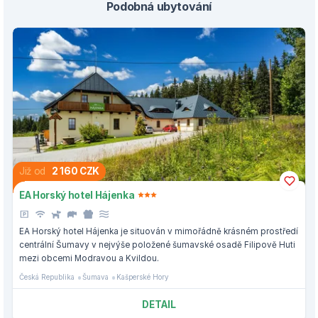
Podobná ubytování
Již od
2 160 CZK
EA Horský hotel Hájenka
EA Horský hotel Hájenka je situován v mimořádně krásném prostředí
centrální Šumavy v nejvýše položené šumavské osadě Filipově Huti
mezi obcemi Modravou a Kvildou.
Česká Republika
Šumava
Kašperské Hory
DETAIL