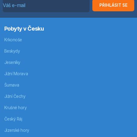
PŘIHLÁSIT SE
Pobyty v Česku
Krkonoše
Beskydy
Jeseníky
Jižní Morava
Šumava
Jižní Čechy
Krušné hory
Český Ráj
Jizerské hory