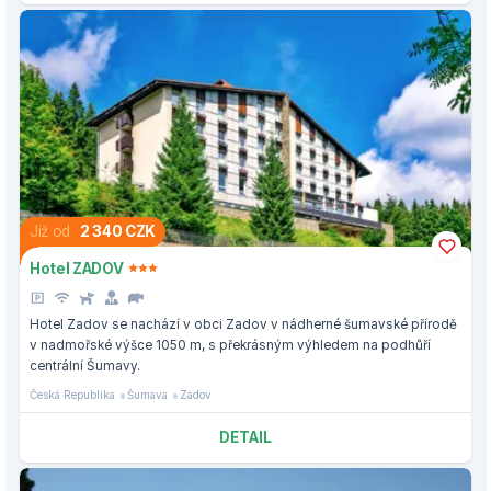
Již od
2 340 CZK
Hotel ZADOV
Hotel Zadov se nachází v obci Zadov v nádherné šumavské přírodě
v nadmořské výšce 1050 m, s překrásným výhledem na podhůří
centrální Šumavy.
Česká Republika
Šumava
Zadov
DETAIL