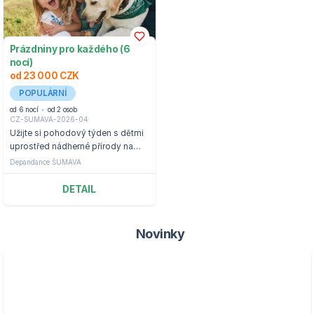
Prázdniny pro každého (6
nocí)
od 23 000 CZK
POPULÁRNÍ
od 6 nocí
od 2 osob
CZ-SUMAVA-2026-04
Užijte si pohodový týden s dětmi
uprostřed nádherné přírody na
Šumavě.
Depandance ŠUMAVA
DETAIL
Novinky