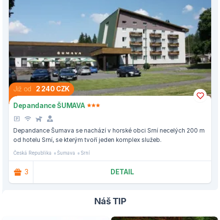
Již od
2 240 CZK
Depandance ŠUMAVA
Depandance Šumava se nachází v horské obci Srní necelých 200 m
od hotelu Srní, se kterým tvoří jeden komplex služeb.
Česká Republika
Šumava
Srní
3
DETAIL
Náš TIP