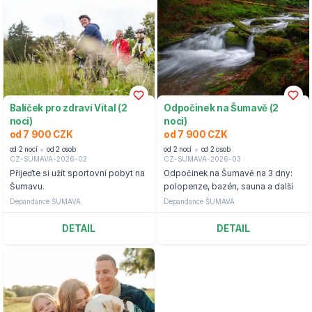
Balíček pro zdraví Vital (2
Odpočinek na Šumavě (2
noci)
noci)
od 7 900 CZK
od 7 900 CZK
od 2 nocí
od 2 osob
od 2 nocí
od 2 osob
CZ-SUMAVA-2026-02
CZ-SUMAVA-2026-03
Přijeďte si užít sportovní pobyt na
Odpočinek na Šumavě na 3 dny:
Šumavu.
polopenze, bazén, sauna a další
Depandance ŠUMAVA
Depandance ŠUMAVA
DETAIL
DETAIL