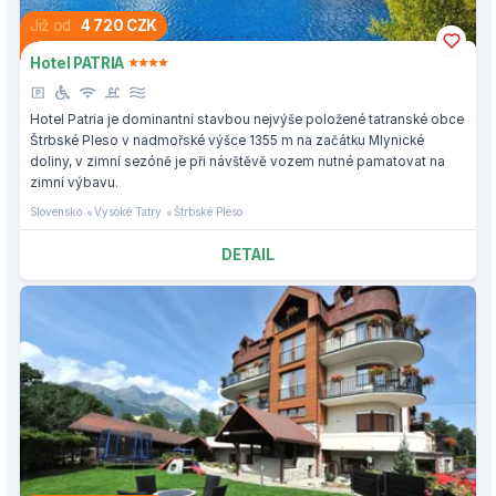
Již od
4 720 CZK
Hotel PATRIA
Hotel Patria je dominantní stavbou nejvýše položené tatranské obce
Štrbské Pleso v nadmořské výšce 1355 m na začátku Mlynické
doliny, v zimní sezóně je při návštěvě vozem nutné pamatovat na
zimní výbavu.
Slovensko
Vysoké Tatry
Štrbské Pleso
DETAIL