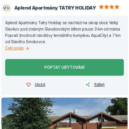
Aplend Apartmány TATRY HOLIDAY
Aplend Apartmány Tatry Holiday se nachází na okraji obce Velký
Slavkov pod známým Slavskovským štítem pouze 3 km od města
Poprad (možnost návštěvy termálního komplexu AquaCity) a 7 km
od Starého Smokovce.
Celý popis
POPTAT UBYTOVÁNÍ
Uložit
Sdílet