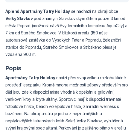
Aplend Apartmány Tatry Holiday
se nachází na okraji obce
Velký Slavkov
pod známým Slavskovským štítem pouze 3 km od
města Poprad (možnost návštěvy termálního komplexu AquaCity) a
7 km od Starého Smokovce. V blízkosti areálu (150 m) je
autobusová zastávka do Vysokých Tater a Popradu, železniční
stanice do Popradu, Starého Smokovce a Štrbského plesa je
vzdálena 900 m.
Popis
Apartmány Tatry Holiday
nabízí přes svoji velkou rozlohu klidné
prostředí lesoparku. Kromě mnoha možností zábavy především pro
děti jsou zde k dispozici místa vhodná k opékání a grilování,
venkovní krby a kryté altány. Sportovci mají k dispozici travnaté
fotbalové hřiště, beach volejbalové hřiště, zahradní wellness s
bazénem. Na okraji areálu je jedna z nejznámějších a
nejstylovějších tatranských kolib Salaš Velký Slavkov, vyhlášená
svými krajovými specialitami. Parkování je zajištěno přímo v areálu.