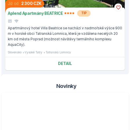
Již od
2 300 CZK
Aplend Apartmány BEATRICE
TIP
Apartmánový hotel Villa Beatrice se nachází v nadmořské výšce 900
m v horské obci Tatranská Lomnica, která je vzdálena necelých 20
km od města Poprad (možnost návštěvy termálního komplexu
AquaCity).
Slovensko
Vysoké Tatry
Tatranská Lomnica
DETAIL
Novinky