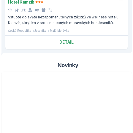
Hotel Kamzík
Vstupte do světa nezapomenutelných zážitků ve wellness hotelu
Kamzík, ukrytém v srdci malebných moravských hor Jeseníků.
Česká Republika
Jeseníky
Malá Morávka
DETAIL
Novinky