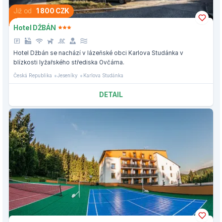
Již od
1 800 CZK
Hotel DŽBÁN
Hotel Džbán se nachází v lázeňské obci Karlova Studánka v
blízkosti lyžařského střediska Ovčárna.
Česká Republika
Jeseníky
Karlova Studánka
DETAIL