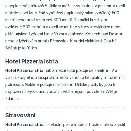
a neplacené parkoviště. Jídla si můžete vychutnat v pizzerii. V okolí
můžete navštívit ručně vyráběný papírenský mlýn vzdálený 500
metrů nebo hrad vzdálený 800 metrů. Termální lázně jsou
vzdálené 600 metrů a v okolí se můžete věnovat cyklistice nebo
pěší turistice. Lyžovat lze v 10 km vzdáleném Koutech nad Desnou
nebo v lyžařském areálu Přemyslov. K vodní elektrárně Dlouhé
Stráně je to 10 km.
Hotel Pizzeria Istria
Hotel Pizzeria Istria
nabízí nekuřácké pokoje se satelitní TV a
vlastní koupelnou se sprchou nebo vanou a bezplatnými toaletními
potřebami. Některé pokoje mají balkon. Dětské postýlky jsou k
dispozici na vyžádání. Domácí zvířata nejsou povolena. WIFI je
zdarma.
Stravování
Hotel Pizzeria Istria
má vlastní pizzerii, kde si hosté mohou zajistit