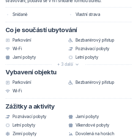
stravování, podává se v ní i snídaně formou bufetu.
Snídaně
Vlastní strava
Co je součástí ubytování
Parkování
Bezbariérový přístup
Wi-Fi
Poznávací pobyty
Jarní pobyty
Letní pobyty
+ 3 další
Vybavení objektu
Parkování
Bezbariérový přístup
Wi-Fi
Zážitky a aktivity
Poznávací pobyty
Jarní pobyty
Letní pobyty
Víkendové pobyty
Zimní pobyty
Dovolená na horách