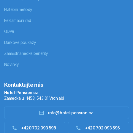
Platební metody
Reklamační řád
GDPR
Dárkové poukazy
Zaměstnanecké benefity
Novinky
Kontaktujte nás
Hotel-Pension.cz
Zámecká ul. 1453, 543 01 Vrchlabí
info@hotel-pension.cz
Ubytování Česko
+420 702 093 598
+420 702 093 596