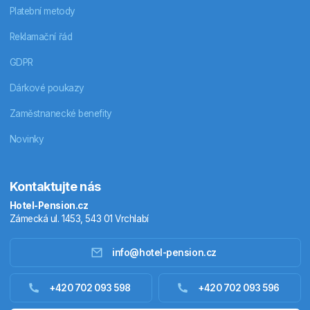
Platební metody
Reklamační řád
GDPR
Dárkové poukazy
Zaměstnanecké benefity
Novinky
Kontaktujte nás
Hotel-Pension.cz
Zámecká ul. 1453, 543 01 Vrchlabí
info@hotel-pension.cz
Ubytování Česko
+420 702 093 598
+420 702 093 596