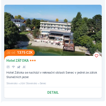
Již od
1 375 CZK
Hotel ZÁTOKA
Hotel Zátoka se nachází v rekreační oblasti Senec v jedné ze zátok
Slunečních jezer.
Slovensko
Jižní Slovensko
Senec
DETAIL