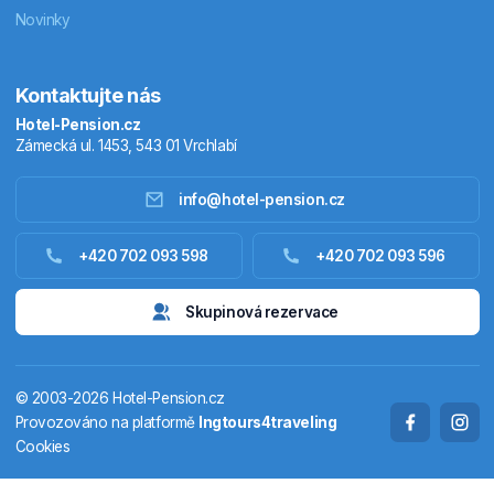
Novinky
Kontaktujte nás
Hotel-Pension.cz
Zámecká ul. 1453, 543 01 Vrchlabí
info@hotel-pension.cz
Ubytování Česko
+420 702 093 598
+420 702 093 596
Ubytování zahraniční
Skupinová rezervace
Pobytové balíčky
© 2003-2026 Hotel-Pension.cz
Termály
Provozováno na platformě
Ingtours4traveling
Cookies
Chaty a chalupy