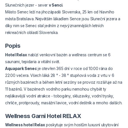
Slunečních jezer - sever
v Senci
.
Město Senec leží na jihozápadě Slovenska, 25 km od hlavního
města Bratislava. Největším lákadlem Sence jsou Sluneční jezera a
díky nim se Senec stal jedním z nejvýznamnějších letních
rekreačních oblastí Slovenska.
Popis
Hotel Relax
nabízí venkovní bazén a wellness centrum se 6
saunami, tepidaria a vitální svět.
Aquapark Senec
je otevřen 365 dní v roce od 10:00 rána do
22:00 večera. Všech láká 28 ° - 38 ° stupňová voda z vrtu v 6
různých bazénech a během letní sezóny se provoz rozšiřuje až na
11 bazénů. V bazénech vodního parku nemohou chybět ty
nejlákavější vodní atrakce - tobogány, skluzavky, vodní trysky,
chrliče, protiproudy, masážní lavice, vodní deštník a mnoho dalších.
Wellness Garni Hotel RELAX
Wellness hotel Relax
poskytuje svým hostům luxusní ubytování