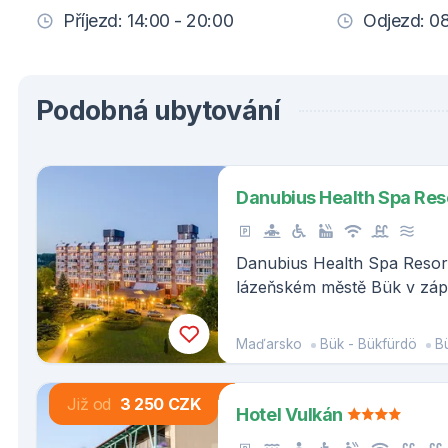
Příjezd: 14:00 - 20:00
Odjezd: 08
Podobná ubytování
Danubius Health Spa Res
Danubius Health Spa Resor
lázeňském městě Bük v zá
Maďarsko
Bük - Bükfürdö
B
Již od
3 250 CZK
Hotel Vulkán