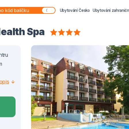
Ubytování Česko
Ubytování zahraničn
ealth Spa
ntru
m
opis