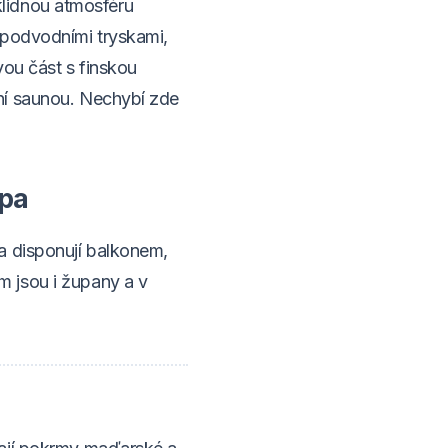
lidnou atmosféru
 podvodními tryskami,
vou část s finskou
ní saunou. Nechybí zde
Spa
a disponují balkonem,
 jsou i župany a v