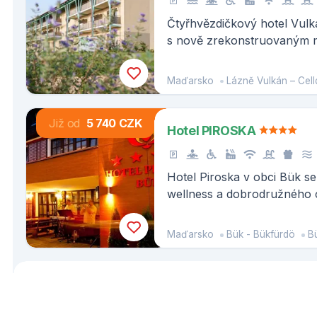
Čtyřhvězdičkový hotel Vulk
s nově zrekonstruovaným 
areálem Vulkánfürdő Celldö
termální vodou z okolí ned
Maďarsko
Lázně Vulkán – Cel
vulkánu Ság-Hegy.
Již od
5 740 CZK
Hotel PIROSKA
Hotel Piroska v obci Bük s
wellness a dobrodružného 
Maďarsko
Bük - Bükfürdö
B