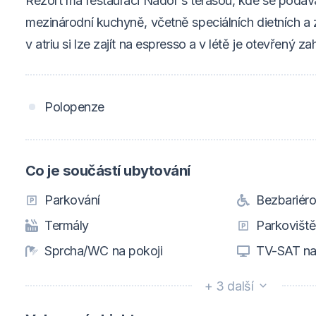
Rezort má restauraci Nádor s terasou, kde se podá
mezinárodní kuchyně, včetně speciálních dietních a 
v atriu si lze zajít na espresso a v létě je otevřený za
Polopenze
Co je součástí ubytování
Parkování
Bezbariéro
Termály
Parkovišt
Sprcha/WC na pokoji
TV-SAT na
+ 3 další