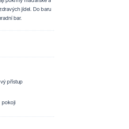
vají pokrmy maďarské a
zdravých jídel. Do baru
hradní bar.
vý přístup
ě
 pokoji