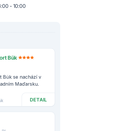
:00 - 10:00
ort Bük
t Bük se nachází v
padním Maďarsku.
DETAIL
ük