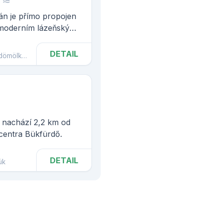
án je přímo propojen
moderním lázeňským
mölk, s léčivou
alekého vyhaslého
DETAIL
ldömölk
Celldömölk
e nachází 2,2 km od
centra Bükfürdő.
DETAIL
ük