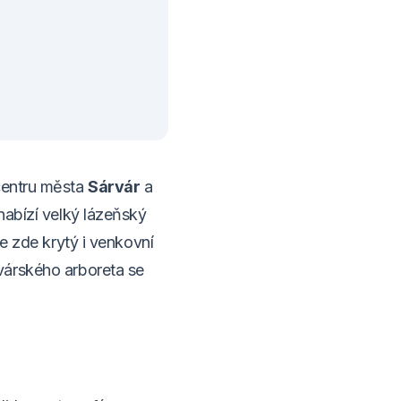
centru města
Sárvár
a
nabízí velký lázeňský
Je zde krytý i venkovní
várského arboreta se