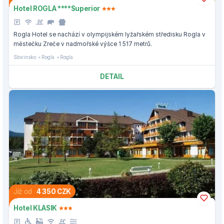
Hotel ROGLA ****Superior
Rogla Hotel se nachází v olympijském lyžařském středisku Rogla v
městečku Zreče v nadmořské výšce 1 517 metrů.
Slovinsko
Rogla
Rogla
DETAIL
Již od
4 350 CZK
Hotel KLASIK