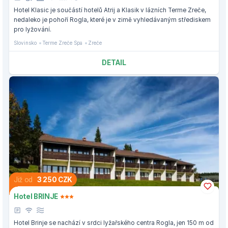
Hotel Klasic je součástí hotelů Atrij a Klasik v lázních Terme Zreče,
nedaleko je pohoří Rogla, které je v zimě vyhledávaným střediskem
pro lyžování.
Slovinsko
Terme Zreče Spa
Zreče
DETAIL
Již od
3 250 CZK
Hotel BRINJE
Hotel Brinje se nachází v srdci lyžařského centra Rogla, jen 150 m od