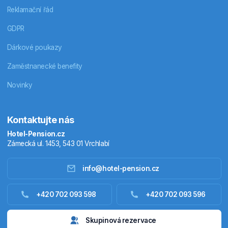
Reklamační řád
GDPR
Dárkové poukazy
Zaměstnanecké benefity
Novinky
Kontaktujte nás
Hotel-Pension.cz
Zámecká ul. 1453, 543 01 Vrchlabí
info@hotel-pension.cz
Ubytování Česko
+420 702 093 598
+420 702 093 596
Ubytování zahraniční
Skupinová rezervace