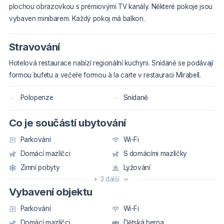
plochou obrazovkou s prémiovými TV kanály.
Některé pokoje jsou
vybaven minibarem. Každý pokoj má balkon.
Stravování
Hotelová restaurace nabízí regionální kuchyni. Snídaně se podávají
formou bufetu a večeře formou à la carte v restauraci Mirabell.
Polopenze
Snídaně
Co je součástí ubytování
Parkování
Wi-Fi
Domácí mazlíčci
S domácími mazlíčky
Zimní pobyty
Lyžování
+ 3 další
Vybavení objektu
Parkování
Wi-Fi
Domácí mazlíčci
Dětská herna