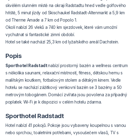
skvělém slunném místě na okraji Radstadtu hned vedle golfového
hřiště, 5 minut jízdy od Skischaukel Radstadt-Altenmarkt a 5,9 km
od Therme Amade a 7 km od Popolo 1.
Okolí nabízí 26 vleků a 740 km sjezdovek, které vám umožní
vychutnat si fantastické zimní období.
Hotel se také nachází 25,3 km od lyžařského areál Dachstein.
Popis
Sporthotel Radstadt
nabízí prostorný bazén a wellness centrum
s několika saunami, relaxační místností, fitness, dětskou hernu s
malířským koutkem, fotbalovým stolem a dětským kinem. Vedle
hotelu se nachází zážitkový venkovní bazén se 3 bazény a 50
metrovým tobogánem. Domácí zvířata jsou povolena za případný
poplatek. Wi-Fi je k dispozici v celém hotelu zdarma.
Sporthotel Radstadt
Hotel nabízí 41 pokojů. Pokoje jsou vybaveny k
oupelnou s vanou
nebo sprchou, toaletními potřebami,
vysoušečem vlasů,
TV s