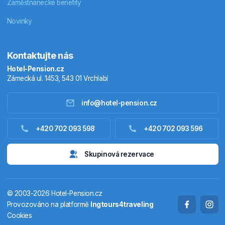
Zaměstnanecké benefity
Novinky
Kontaktujte nás
Hotel-Pension.cz
Zámecká ul. 1453, 543 01 Vrchlabí
info@hotel-pension.cz
Ubytování Česko
+420 702 093 598
+420 702 093 596
Ubytování zahraniční
Skupinová rezervace
Pobytové balíčky
© 2003-2026 Hotel-Pension.cz
Termály
Provozováno na platformě
Ingtours4traveling
Cookies