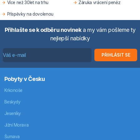
Více než 30let na trhu
Záruka vrácení peněz
Příspěvky na dovolenou
Přihlašte se k odběru novinek
a my vám pošleme ty
nejlepší nabídky
PŘIHLÁSIT SE
Pobyty v Česku
Krkonoše
Beskydy
Jeseníky
Jižní Morava
Šumava