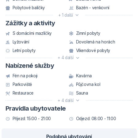
Pobytové balíčky
Bazén - venkovní
+ 1 další
Zážitky a aktivity
S domácími mazlíčky
Zimní pobyty
Lyžování
Dovolená na horách
Letní pobyty
Víkendové pobyty
+ 4 další
Nabízené služby
Fén na pokoji
Kavárna
Parkoviště
Půjčovna kol
Restaurace
Sauna
+ 4 další
Pravidla ubytovatele
Příjezd: 15:00 - 21:00
Odjezd: 08:00 - 11:00
Podobná ubytování