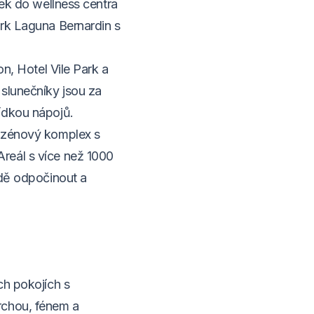
tek do wellness centra
ark Laguna Bernardin s
on, Hotel Vile Park a
slunečníky jsou za
ídkou nápojů.
bazénový komplex s
reál s více než 1000
odě odpočinout a
ch pokojích s
rchou, fénem a