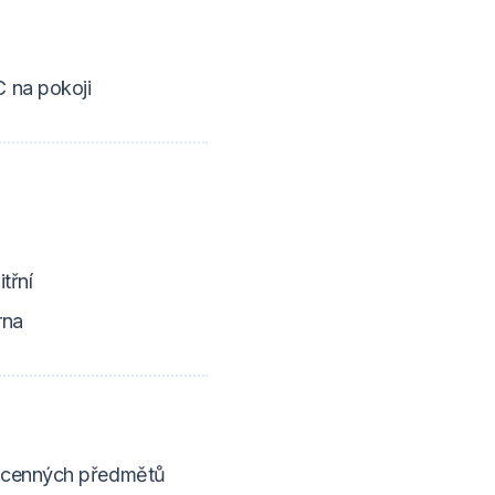
ě
 na pokoji
třní
rna
cenných předmětů