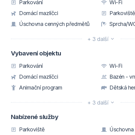
Parkování
Wi-Fi
Domácí mazlíčci
Parkovišt
Úschovna cenných předmětů
Sprcha/WC
+ 3 další
Vybavení objektu
Parkování
Wi-Fi
Domácí mazlíčci
Bazén - vni
Animační program
Dětská he
+ 3 další
Nabízené služby
Parkoviště
Úschovna 