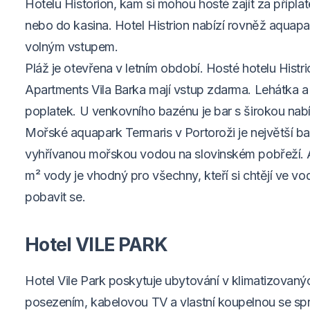
Hotelu Historion, kam si mohou hosté zajít za přípla
nebo do kasina. Hotel Histrion nabízí rovněž aquap
volným vstupem.
Pláž je otevřena v letním období. Hosté hotelu Histri
Apartments Vila Barka mají vstup zdarma. Lehátka a 
poplatek. U venkovního bazénu je bar s širokou nab
Mořské aquapark Termaris v Portoroži je největší 
vyhřívanou mořskou vodou na slovinském pobřeží. A
m² vody je vhodný pro všechny, kteří si chtějí ve v
pobavit se.
Hotel VILE PARK
Hotel Vile Park poskytuje ubytování v klimatizovaný
posezením, kabelovou TV a vlastní koupelnou se sp