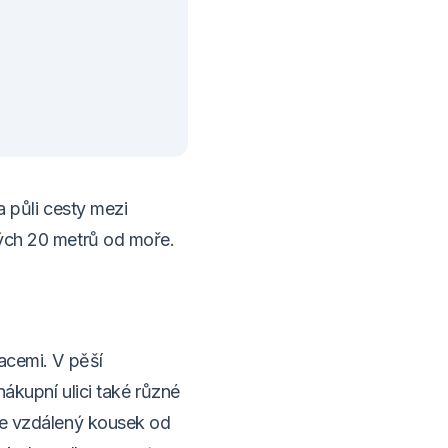
a půli cesty mezi
hých 20 metrů od moře.
acemi. V pěší
nákupní ulici také různé
 je vzdálený kousek od