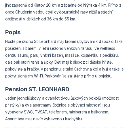
jihozápadně od Klatov 20 km a západně od
Nýrska
4 km. Přímo z
obce Chudenín vedou čtyři cykloturistické rasy nižší a střední
obtížnosti v délkách od 36 km do 55 km.
Popis
Hosté penzionu St. Leonhard mají kromě ubytování k dispozici také
posezení s barem, v letní sezóně venkovní terasu, ve wellness
centru saunu, páru, vnitřní bazén, masáže, kosmetiku a pedikúru,
dále pak stolní tenis a šipky. Děti mají k dispozici dětské hřiště,
pískoviště a hračky. V penzionu je také úschovna kol a lyží a také je
pokryt signálem Wi-Fi. Parkování je zajištěno přímo u objektu.
Pension ST. LEONHARD
Jeden jednolůžkový a dvanáct dvoulůžkových pokojů (možnost
přistýlky) a dva apartmány (ložnice a obývací místnost) jsou
vybaveny SWC, TVSAT, telefonem, minibarem a balkonem.
Apartmány mají navíc vybavenou kuchyňku.