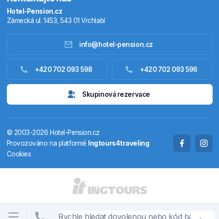
Hotel-Pension.cz
Zámecká ul. 1453, 543 01 Vrchlabí
info@hotel-pension.cz
Ubytování Česko
+420 702 093 598
+420 702 093 596
Ubytování zahraniční
Skupinová rezervace
Pobytové balíčky
© 2003-2026 Hotel-Pension.cz
Termály
Provozováno na platformě
Ingtours4traveling
Cookies
Chaty a chalupy
STÁTY A OBLASTI
CS
EN
DE
PL