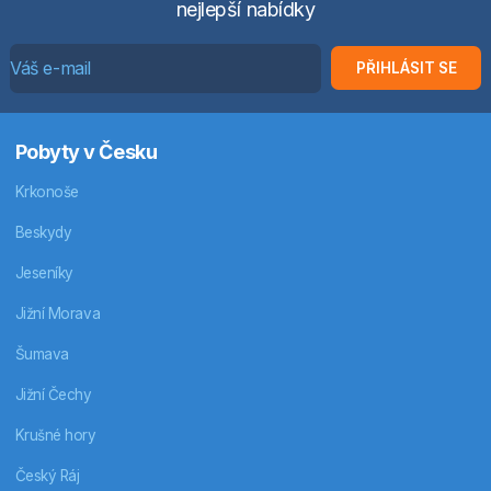
nejlepší nabídky
PŘIHLÁSIT SE
Pobyty v Česku
Krkonoše
Beskydy
Jeseníky
Jižní Morava
Šumava
Jižní Čechy
Krušné hory
Český Ráj