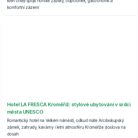
kteří chtějí spojit horské zážitky, odpočinek, gastronomii a
komfortní zázemí
Hotel LA FRESCA Kroměříž: stylové ubytování v srdci
města UNESCO
Romantický hotel na Velkém náměstí, odkud máte Arcibiskupský
zámek, zahrady, kavárny i letní atmosféru Kroměříže doslova na
dosah