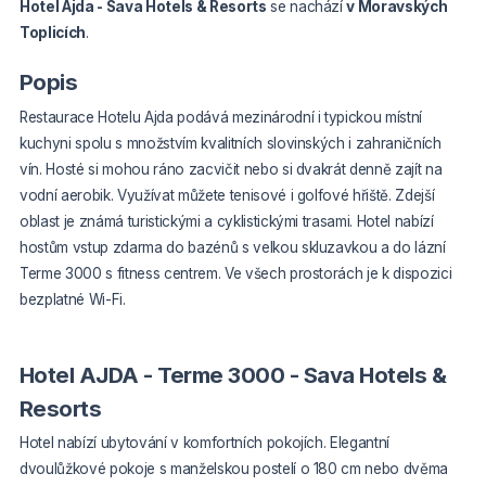
Hotel Ajda - Sava Hotels & Resorts
se nachází
v Moravských
Toplicích
.
Popis
Restaurace Hotelu Ajda podává mezinárodní i typickou místní
kuchyni spolu s množstvím kvalitních slovinských i zahraničních
vín. Hosté si mohou ráno zacvičit nebo si dvakrát denně zajít na
vodní aerobik. Využívat můžete tenisové i golfové hřiště. Zdejší
oblast je známá turistickými a cyklistickými trasami. Hotel nabízí
hostům vstup zdarma do bazénů s velkou skluzavkou a do lázní
Terme 3000 s fitness centrem. Ve všech prostorách je k dispozici
bezplatné Wi-Fi.
Hotel AJDA - Terme 3000 - Sava Hotels &
Resorts
Hotel nabízí ubytování v komfortních pokojích. Elegantní
dvoulůžkové pokoje s manželskou postelí o 180 cm nebo dvěma