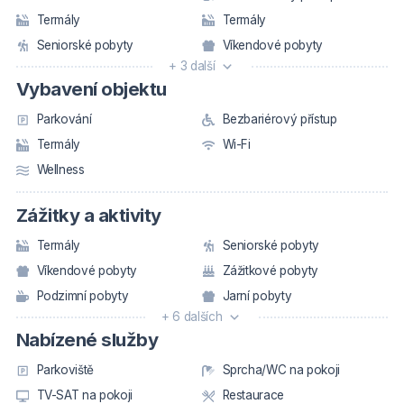
Termály
Termály
Seniorské pobyty
Víkendové pobyty
+ 3 další
Vybavení objektu
Parkování
Bezbariérový přístup
Termály
Wi-Fi
Wellness
Zážitky a aktivity
Termály
Seniorské pobyty
Víkendové pobyty
Zážitkové pobyty
Podzimní pobyty
Jarní pobyty
+ 6 dalších
Nabízené služby
Parkoviště
Sprcha/WC na pokoji
TV-SAT na pokoji
Restaurace