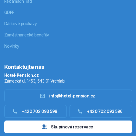
Reklamační řád
GDPR
Dárkové poukazy
Zaměstnanecké benefity
Novinky
Kontaktujte nás
Hotel-Pension.cz
Zámecká ul. 1453, 543 01 Vrchlabí
info@hotel-pension.cz
Ubytování Česko
+420 702 093 598
+420 702 093 596
Ubytování zahraniční
Skupinová rezervace