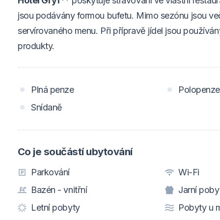
Hotel Gryf**
poskytuje stravování ve vlastní restau
jsou podávány formou bufetu. Mimo sezónu jsou v
servírovaného menu. Při přípravě jídel jsou používán
produkty.
Plná penze
Polopenze
Snídaně
Co je součástí ubytování
Parkování
Wi-Fi
Bazén - vnitřní
Jarní poby
Letní pobyty
Pobyty u 