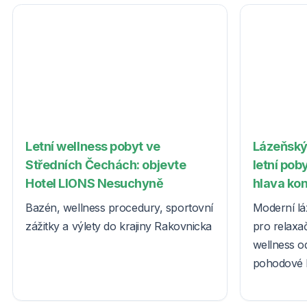
Letní wellness pobyt ve
Lázeňský
Středních Čechách: objevte
letní poby
Hotel LIONS Nesuchyně
hlava ko
Bazén, wellness procedury, sportovní
Moderní lá
zážitky a výlety do krajiny Rakovnicka
pro relaxač
wellness o
pohodové l