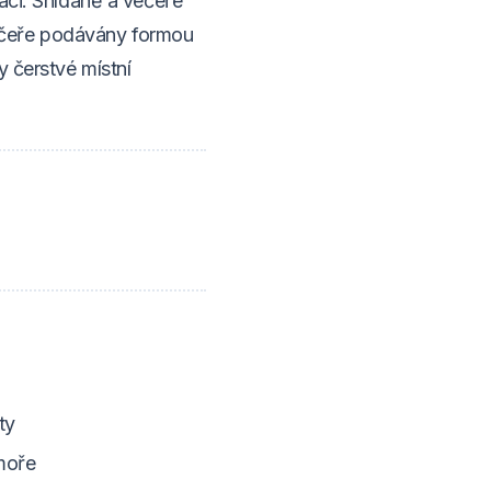
raci. Snídaně a večeře
ečeře podávány formou
y čerstvé místní
ty
moře