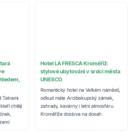
Stará
Hotel LA FRESCA Kroměříž:
ve
stylové ubytování v srdci města
ýhledem,
UNESCO
Romantický hotel na Velkém náměstí,
d Tatrami
odkud máte Arcibiskupský zámek,
teří chtějí
zahrady, kavárny i letní atmosféru
činek,
Kroměříže doslova na dosah
ázemí