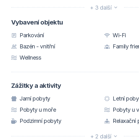
+ 3 další
Vybavení objektu
Parkování
Wi-Fi
Bazén - vnitřní
Family frie
Wellness
Zážitky a aktivity
Jarní pobyty
Letní poby
Pobyty u moře
Pobyty u 
Podzimní pobyty
Relaxační 
+ 2 další