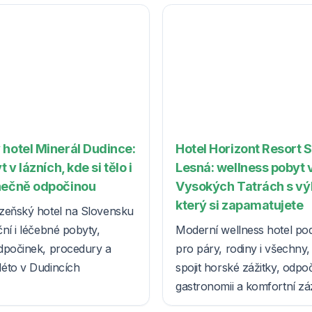
 hotel Minerál Dudince:
Hotel Horizont Resort 
t v lázních, kde si tělo i
Lesná: wellness pobyt 
nečně odpočinou
Vysokých Tatrách s v
který si zapamatujete
zeňský hotel na Slovensku
ní i léčebné pobyty,
Moderní wellness hotel po
dpočinek, procedury a
pro páry, rodiny i všechny, k
éto v Dudincích
spojit horské zážitky, odpo
gastronomii a komfortní z