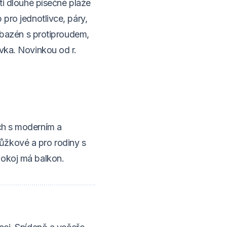
sti dlouhé písečné pláže
 pro jednotlivce, páry,
ý bazén s protiproudem,
ivka. Novinkou od r.
ch s moderním a
ůžkové a pro rodiny s
pokoj má balkon.