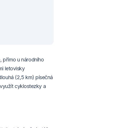
 přímo u národního
i letovisky
dlouhá (2,5 km) písečná
 využít cyklostezky a