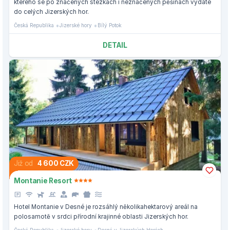
kterého se po značených stezkách i neznačených pěšinách vydáte
do celých Jizerských hor.
Česká Republika
Jizerské hory
Bílý Potok
DETAIL
Již od
4 600 CZK
Montanie Resort
Hotel Montanie v Desné je rozsáhlý několikahektarový areál na
polosamotě v srdci přírodní krajinné oblasti Jizerských hor.