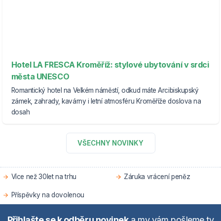
Hotel LA FRESCA Kroměříž: stylové ubytování v srdci
města UNESCO
Romantický hotel na Velkém náměstí, odkud máte Arcibiskupský
zámek, zahrady, kavárny i letní atmosféru Kroměříže doslova na
dosah
VŠECHNY NOVINKY
Více než 30let na trhu
Záruka vrácení peněz
Příspěvky na dovolenou
Přihlašte se k odběru novinek
a my vám pošleme ty