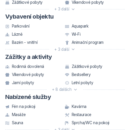
Zážitkové pobyty
Víkendové pobyty
+ 3 další
Vybavení objektu
Parkování
Aquapark
Lázně
Wi-Fi
Bazén - vnitřní
Animační program
+ 3 další
Zážitky a aktivity
Rodinná dovolená
Zážitkové pobyty
Víkendové pobyty
Bestsellery
Jarní pobyty
Letní pobyty
+ 8 dalších
Nabízené služby
Fén na pokoji
Kavárna
Masáže
Restaurace
Sauna
Sprcha/WC na pokoji
+ 3 další