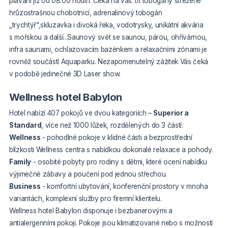
plavání již od 08.00 hodin. Čeká na vás: tři tobogány střežené
hrůzostrašnou chobotnicí, adrenalinový tobogán
„trychtýř“,skluzavka i divoká řeka, vodotrysky, unikátní akvária
s mořskou a další...Saunový svět se saunou, párou, ohřívárnou,
infra saunami, ochlazovacím bazénkem a relaxačními zónami je
rovněž součástí Aquaparku. Nezapomenutelný zážitek Vás čeká
v podobě jedinečné 3D Laser show.
Wellness hotel Babylon
Hotel nabízí 407 pokojů ve dvou kategoriích –
Superior a
Standard
, více než 1000 lůžek, rozdělených do 3 částí.
Wellness
- pohodlné pokoje v klidné části a bezprostřední
blízkosti Wellness centra s nabídkou dokonalé relaxace a pohody.
Family
- osobité pobyty pro rodiny s dětmi, které ocení nabídku
výjimečné zábavy a poučení pod jednou střechou.
Business
- komfortní ubytování, konferenční prostory v mnoha
variantách, komplexní služby pro firemní klientelu.
Wellness hotel Babylon disponuje i bezbarierovými a
antialergenními
pokoji. Pokoje jsou klimatizované nebo s možností