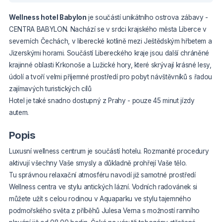
Wellness hotel Babylon
je součástí unikátního ostrova zábavy -
CENTRA BABYLON. Nachází se v srdci krajského města Liberce v
severních Čechách, v liberecké kotlině mezi Ještědským hřbetem a
Jizerskými horami. Součástí Libereckého kraje jsou další chráněné
krajinné oblasti Krkonoše a Lužické hory, které skrývají krásné lesy,
údolí a tvoří velmi příjemné prostředí pro pobyt návštěvníků s řadou
zajímavých turistických cílů
Hotel je také snadno dostupný z Prahy - pouze 45 minut jízdy
autem.
Popis
Luxusní wellness centrum je součástí hotelu. Rozmanité procedury
aktivují všechny Vaše smysly a důkladně prohřejí Vaše tělo.
Tu správnou relaxační atmosféru navodí již samotné prostředí
Wellness centra ve stylu antických lázní. Vodních radovánek si
můžete užít s celou rodinou v Aquaparku ve stylu tajemného
podmořského světa z příběhů Julesa Verna s možností ranního