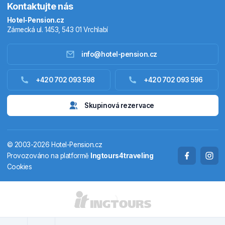
Kontaktujte nás
Hotel-Pension.cz
Zámecká ul. 1453, 543 01 Vrchlabí
info@hotel-pension.cz
Ubytování Česko
+420 702 093 598
+420 702 093 596
Ubytování zahraniční
Skupinová rezervace
Pobytové balíčky
© 2003-2026 Hotel-Pension.cz
Termály
Provozováno na platformě
Ingtours4traveling
Cookies
Chaty a chalupy
STÁTY A OBLASTI
CS
EN
DE
PL