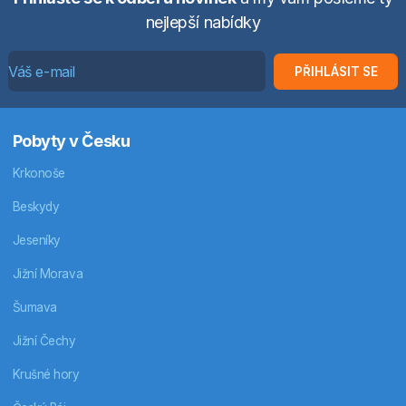
nejlepší nabídky
PŘIHLÁSIT SE
Pobyty v Česku
Krkonoše
Beskydy
Jeseníky
Jižní Morava
Šumava
Jižní Čechy
Krušné hory