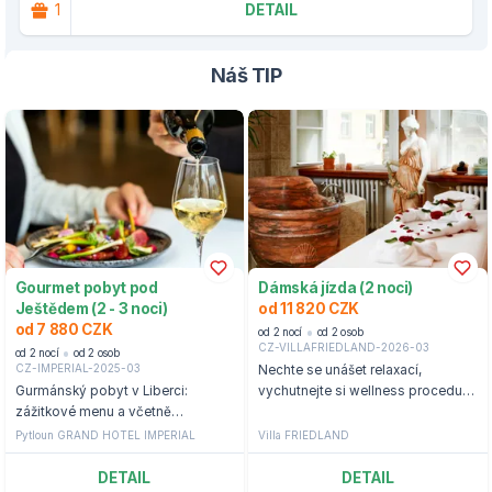
1
DETAIL
Náš TIP
Gourmet pobyt pod
Dámská jízda (2 noci)
Ještědem (2 - 3 noci)
od 11 820 CZK
od 7 880 CZK
od 2 nocí
od 2 osob
CZ-VILLAFRIEDLAND-2026-03
od 2 nocí
od 2 osob
CZ-IMPERIAL-2025-03
Nechte se unášet relaxací,
Gurmánský pobyt v Liberci:
vychutnejte si wellness procedury
zážitkové menu a včetně
a objevte kouzlo nádherného
neomezené konzumace italského
regionu. Zasloužíte si to.
Pytloun GRAND HOTEL IMPERIAL
Villa FRIEDLAND
vína
DETAIL
DETAIL