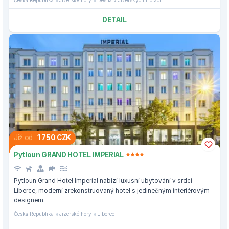
Česká Republika
Jizerské hory
Desná v Jizerských Horách
DETAIL
Již od
1 750 CZK
Pytloun GRAND HOTEL IMPERIAL
Pytloun Grand Hotel Imperial nabízí luxusní ubytování v srdci
Liberce, moderní zrekonstruovaný hotel s jedinečným interiérovým
designem.
Česká Republika
Jizerské hory
Liberec