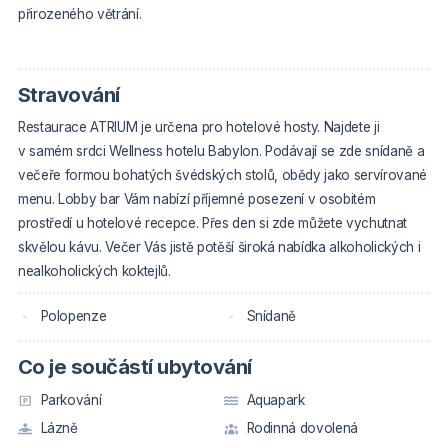
přirozeného větrání.
Stravování
Restaurace ATRIUM je určena pro hotelové hosty. Najdete ji
v samém srdci Wellness hotelu Babylon. Podávají se zde snídaně a
večeře formou bohatých švédských stolů, obědy jako servírované
menu. Lobby bar Vám nabízí příjemné posezení v osobitém
prostředí u hotelové recepce. Přes den si zde můžete vychutnat
skvělou kávu. Večer Vás jistě potěší široká nabídka alkoholických i
nealkoholických koktejlů.
Polopenze
Snídaně
Co je součástí ubytování
Parkování
Aquapark
Lázně
Rodinná dovolená