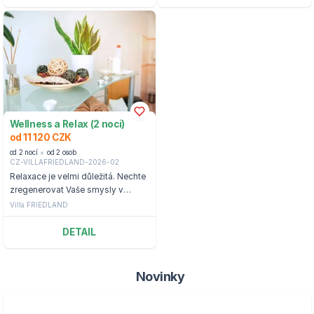
Wellness a Relax (2 noci)
od 11 120 CZK
od 2 nocí
od 2 osob
CZ-VILLAFRIEDLAND-2026-02
Relaxace je velmi důležitá. Nechte
zregenerovat Vaše smysly v
Lázních Libverda.
Villa FRIEDLAND
DETAIL
Novinky