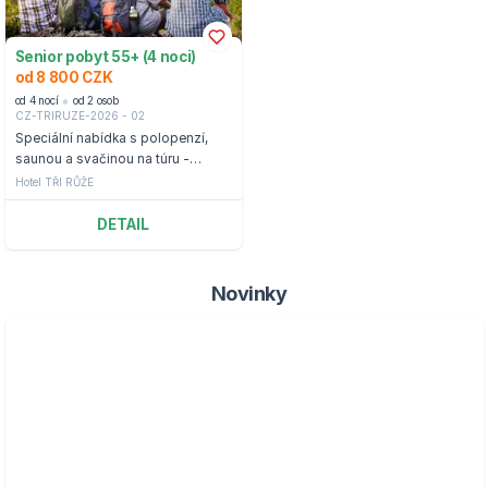
Senior pobyt 55+ (4 noci)
od 8 800 CZK
od 4 nocí
od 2 osob
CZ-TRIRUZE-2026 - 02
Speciální nabídka s polopenzí,
saunou a svačinou na túru -
Špindlerův Mlýn
Hotel TŘI RŮŽE
DETAIL
Novinky