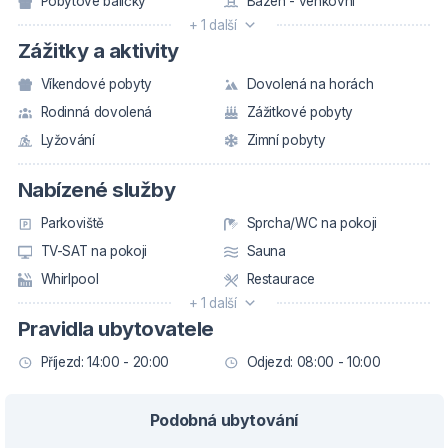
Pobytové balíčky
Bazén - venkovní
+ 1 další
Zážitky a aktivity
Víkendové pobyty
Dovolená na horách
Rodinná dovolená
Zážitkové pobyty
Lyžování
Zimní pobyty
Nabízené služby
Parkoviště
Sprcha/WC na pokoji
TV-SAT na pokoji
Sauna
Whirlpool
Restaurace
+ 1 další
Pravidla ubytovatele
Příjezd: 14:00 - 20:00
Odjezd: 08:00 - 10:00
Podobná ubytování