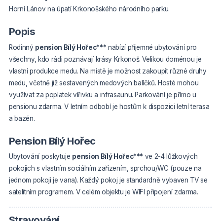
Horní Lánov na úpatí Krkonošského národního parku.
Popis
Rodinný
pension Bílý Hořec***
nabízí příjemné ubytování pro
všechny, kdo rádi poznávají krásy Krkonoš. Velikou doménou je
vlastní produkce medu. Na místě je možnost zakoupit různé druhy
medu, včetně již sestavených medových balíčků. Hosté mohou
využívat za poplatek vířivku a infrasaunu. Parkování je přímo u
pensionu zdarma. V letním odbobí je hostům k dispozici letní terasa
a bazén.
Pension Bílý Hořec
Ubytování poskytuje
pension Bílý Hořec***
ve 2-4 lůžkových
pokojích
s vlastním sociálním zařízením, sprchou/WC (pouze na
jednom pokoji je vana). Každý pokoj je standardně vybaven TV se
satelitním programem. V celém objektu je WIFI připojení zdarma.
Stravování