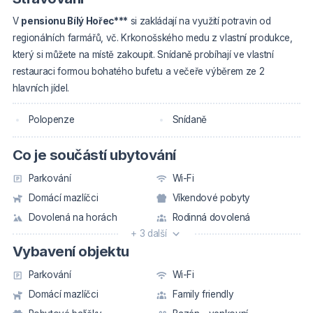
V
pensionu Bílý Hořec***
si zakládají na využití potravin od
regionálních farmářů, vč. Krkonošského medu z vlastní produkce,
který si můžete na místě zakoupit. Snídaně probíhají ve vlastní
restauraci formou bohatého bufetu a večeře výběrem ze 2
hlavních jídel.
Polopenze
Snídaně
Co je součástí ubytování
Parkování
Wi-Fi
Domácí mazlíčci
Víkendové pobyty
Dovolená na horách
Rodinná dovolená
+ 3 další
Vybavení objektu
Parkování
Wi-Fi
Domácí mazlíčci
Family friendly