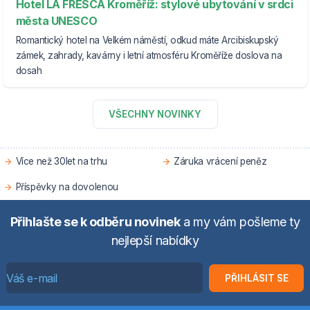
Hotel LA FRESCA Kroměříž: stylové ubytování v srdci
města UNESCO
Romantický hotel na Velkém náměstí, odkud máte Arcibiskupský
zámek, zahrady, kavárny i letní atmosféru Kroměříže doslova na
dosah
VŠECHNY NOVINKY
Více než 30let na trhu
Záruka vrácení peněz
Příspěvky na dovolenou
Přihlašte se k odběru novinek
a my vám pošleme ty
nejlepší nabídky
PŘIHLÁSIT SE