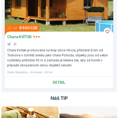
Již od
8 500 CZK
Chata KVÍTEK
Chata Kvitek je situována na kraji obce Vlčice, přibližně 6 km od
Trutnova v tomtéž areálu jako chata Pohoda, objekty jsou od sebe
vzdáleny přibližně 30 m a zahrada je řešena tak, aby se hosté v
případě obsazenosti obou objektů nerušili.
Česká Republika
Krkonoše
Vlčice
DETAIL
Náš TIP