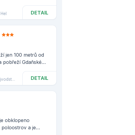
DETAIL
Hel
a
ží jen 100 metrů od
a pobřeží Gdaňské
DETAIL
odství
Kolobřeh
 je obklopeno
 poloostrov a je
kem Baltského moře a