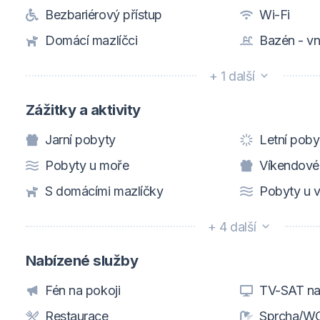
Bezbariérový přístup
Wi-Fi
Domácí mazlíčci
Bazén - vni
+ 1 další
Zážitky a aktivity
Jarní pobyty
Letní poby
Pobyty u moře
Víkendové
S domácími mazlíčky
Pobyty u 
+ 4 další
Nabízené služby
Fén na pokoji
TV-SAT na
Restaurace
Sprcha/WC