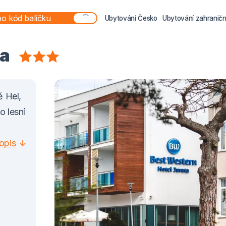
Ubytování Česko
Ubytování zahraničn
ta
ě Hel,
o lesní
opis