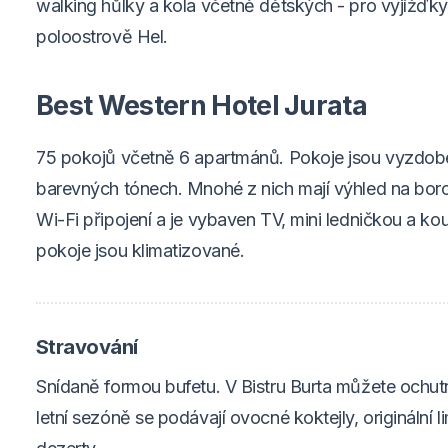
walking hůlky a kola včetně dětských - pro vyjížďky 
poloostrově Hel.
Best Western Hotel Jurata
75 pokojů včetně 6 apartmánů. Pokoje jsou vyzdob
barevných tónech. Mnohé z nich mají výhled na bor
Wi-Fi připojení a je vybaven TV, mini ledničkou a k
pokoje jsou klimatizované.
Stravování
Snídaně formou bufetu. V Bistru Burta můžete ochutna
letní sezóně se podávají ovocné koktejly, originální