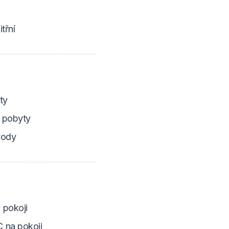
třní
ty
 pobyty
vody
 pokoji
 na pokoji