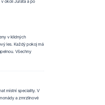
v okolí Jurata a po
eny v klidných
ový les. Každý pokoj má
oupelnou. Všechny
t místní speciality. V
 limonády a zmrzlinové