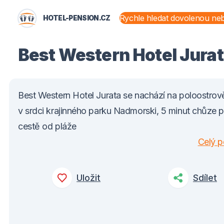
HOTEL-PENSION.CZ
STÁTY A OBLASTI
Best Western Hotel Jura
Best Western Hotel Jurata se nachází na poloostrov
v srdci krajinného parku Nadmorski, 5 minut chůze p
cestě od pláže
Celý p
Uložit
Sdílet