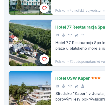
rybářského přístavu.
Polsko
Pomořské vojvodství
Hotel 77 Restauracja Sp
Hotel 77 Restauracja Spa le
pláže u blatského moře a n
zátoky je to 50 metrů.
Polsko
Západopomořanské vojv
Hotel OSW Kaper
Středisko "Kaper" v Jurata
borovými lesy pokrývajícími
naplněno uklidňujícím zvu