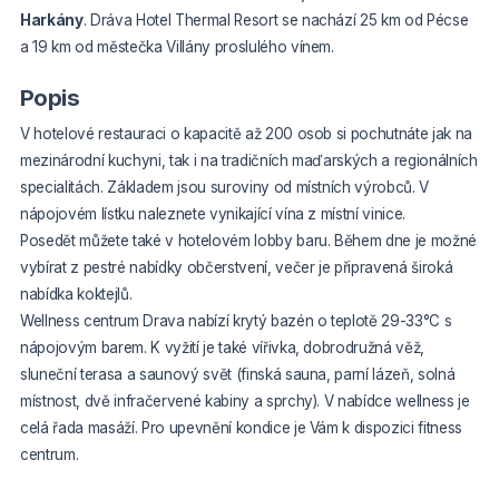
Harkány
. Dráva Hotel Thermal Resort se nachází 25 km od Pécse
a 19 km od městečka Villány proslulého vínem.
Popis
V hotelové restauraci o kapacitě až 200 osob si pochutnáte jak na
mezinárodní kuchyni, tak i na tradičních maďarských a regionálních
specialitách. Základem jsou suroviny od místních výrobců. V
nápojovém lístku naleznete vynikající vína z místní vinice.
Posedět můžete také v hotelovém lobby baru. Během dne je možné
vybírat z pestré nabídky občerstvení, večer je připravená široká
nabídka koktejlů.
Wellness centrum Drava nabízí krytý bazén o teplotě 29-33°C s
nápojovým barem. K vyžití je také vířivka, dobrodružná věž,
sluneční terasa a saunový svět (finská sauna, parní lázeň, solná
místnost, dvě infračervené kabiny a sprchy). V nabídce wellness je
celá řada masáží. Pro upevnění kondice je Vám k dispozici fitness
centrum.