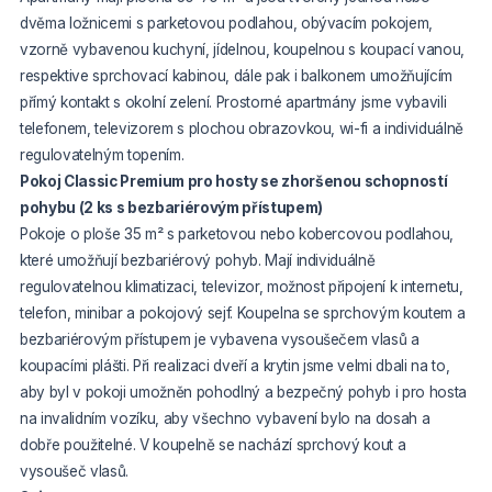
dvěma ložnicemi s parketovou podlahou, obývacím pokojem,
vzorně vybavenou kuchyní, jídelnou, koupelnou s koupací vanou,
respektive sprchovací kabinou, dále pak i balkonem umožňujícím
přímý kontakt s okolní zelení. Prostorné apartmány jsme vybavili
telefonem, televizorem s plochou obrazovkou, wi-fi a individuálně
regulovatelným topením.
Pokoj Classic Premium pro hosty se zhoršenou schopností
pohybu (2 ks s bezbariérovým přístupem)
Pokoje o ploše 35 m² s parketovou nebo kobercovou podlahou,
které umožňují bezbariérový pohyb. Mají individuálně
regulovatelnou klimatizaci, televizor, možnost připojení k internetu,
telefon, minibar a pokojový sejf. Koupelna se sprchovým koutem a
bezbariérovým přístupem je vybavena vysoušečem vlasů a
koupacími plášti. Při realizaci dveří a krytin jsme velmi dbali na to,
aby byl v pokoji umožněn pohodlný a bezpečný pohyb i pro hosta
na invalidním vozíku, aby všechno vybavení bylo na dosah a
dobře použitelné. V koupelně se nachází sprchový kout a
vysoušeč vlasů.