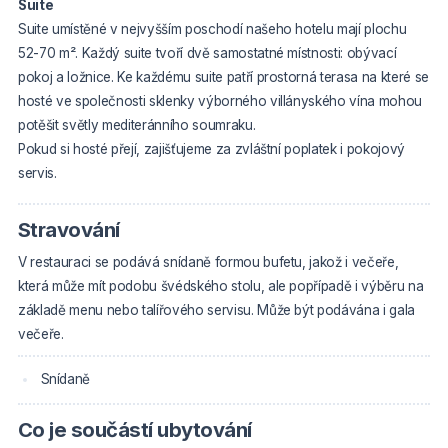
Suite
Suite umístěné v nejvyšším poschodí našeho hotelu mají plochu
52-70 m². Každý suite tvoří dvě samostatné místnosti: obývací
pokoj a ložnice. Ke každému suite patří prostorná terasa na které se
hosté ve společnosti sklenky výborného villányského vína mohou
potěšit světly mediteránního soumraku.
Pokud si hosté přejí, zajišťujeme za zvláštní poplatek i pokojový
servis.
Stravování
V restauraci se podává snídaně formou bufetu, jakož i večeře,
která může mít podobu švédského stolu, ale popřípadě i výběru na
základě menu nebo talířového servisu. Může být podávána i gala
večeře.
Snídaně
Co je součástí ubytování