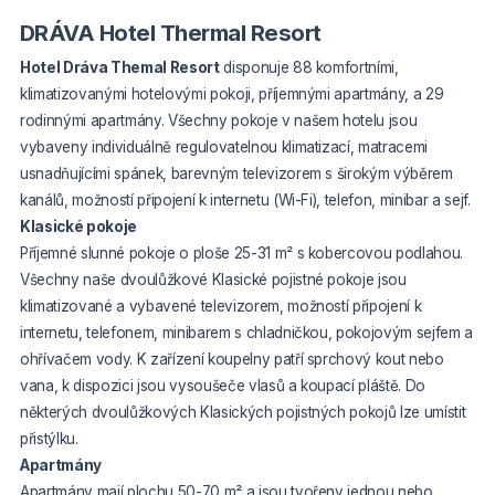
DRÁVA Hotel Thermal Resort
Hotel Dráva Themal Resort
disponuje 88 komfortními,
klimatizovanými hotelovými pokoji, příjemnými apartmány, a 29
rodinnými apartmány. Všechny pokoje v našem hotelu jsou
vybaveny individuálně regulovatelnou klimatizací, matracemi
usnadňujícími spánek, barevným televizorem s širokým výběrem
kanálů, možností připojení k internetu (Wi-Fi), telefon, minibar a sejf.
Klasické pokoje
Příjemné slunné pokoje o ploše 25-31 m² s kobercovou podlahou.
Všechny naše dvoulůžkové Klasické pojistné pokoje jsou
klimatizované a vybavené televizorem, možností připojení k
internetu, telefonem, minibarem s chladničkou, pokojovým sejfem a
ohřívačem vody. K zařízení koupelny patří sprchový kout nebo
vana, k dispozici jsou vysoušeče vlasů a koupací pláště. Do
některých dvoulůžkových Klasických pojistných pokojů lze umístit
přistýlku.
Apartmány
Apartmány mají plochu 50-70 m² a jsou tvořeny jednou nebo