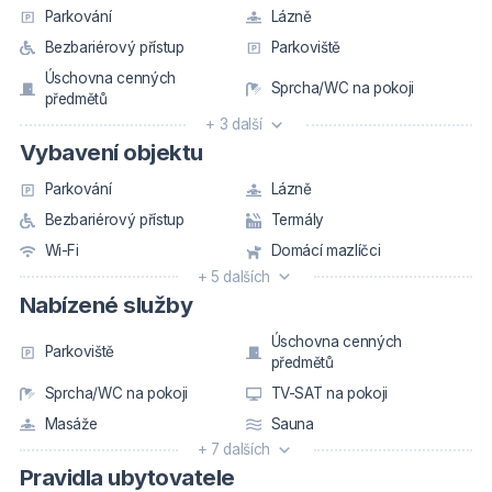
Parkování
Lázně
Bezbariérový přístup
Parkoviště
Úschovna cenných
Sprcha/WC na pokoji
předmětů
+ 3 další
Vybavení objektu
Parkování
Lázně
Bezbariérový přístup
Termály
Wi-Fi
Domácí mazlíčci
+ 5 dalších
Nabízené služby
Úschovna cenných
Parkoviště
předmětů
Sprcha/WC na pokoji
TV-SAT na pokoji
Masáže
Sauna
+ 7 dalších
Pravidla ubytovatele