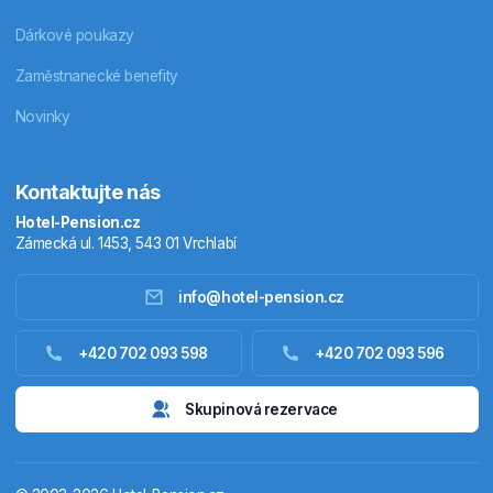
Dárkové poukazy
Zaměstnanecké benefity
Novinky
Kontaktujte nás
Hotel-Pension.cz
Zámecká ul. 1453, 543 01 Vrchlabí
info@hotel-pension.cz
Ubytování Česko
+420 702 093 598
+420 702 093 596
Ubytování zahraniční
Skupinová rezervace
Pobytové balíčky