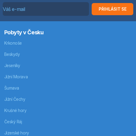
PŘIHLÁSIT SE
Pobyty v Česku
Krkonoše
Beskydy
Jeseníky
Jižní Morava
Šumava
Jižní Čechy
Krušné hory
Český Ráj
Jizerské hory