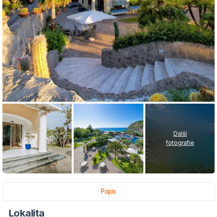
Další
fotografie
Popis
Lokalita