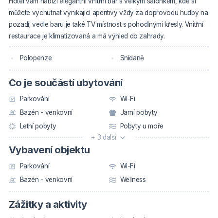
Hotel vám nabízí elegantní vnitřní bar s velkým salonkem, kde si
můžete vychutnat vynikající aperitivy vždy za doprovodu hudby na
pozadí; vedle baru je také TV místnost s pohodlnými křesly. Vnitřní
restaurace je klimatizovaná a má výhled do zahrady.
Polopenze
Snídaně
Co je součástí ubytování
Parkování
Wi-Fi
Bazén - venkovní
Jarní pobyty
Letní pobyty
Pobyty u moře
+ 3 další
Vybavení objektu
Parkování
Wi-Fi
Bazén - venkovní
Wellness
Zážitky a aktivity