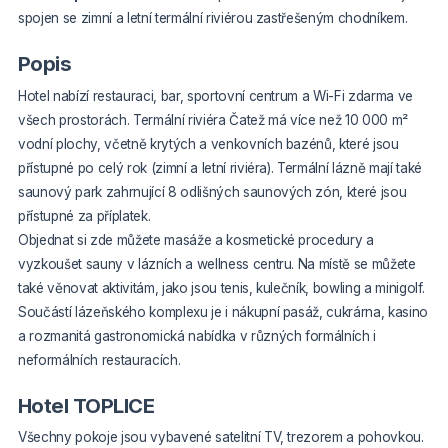
spojen se zimní a letní termální riviérou zastřešeným chodníkem.
Popis
Hotel nabízí restauraci, bar, sportovní centrum a Wi-Fi zdarma ve
všech prostorách. Termální riviéra Čatež má více než 10 000 m²
vodní plochy, včetně krytých a venkovních bazénů, které jsou
přístupné po celý rok (zimní a letní riviéra). Termální lázně mají také
saunový park zahrnující 8 odlišných saunových zón, které jsou
přístupné za příplatek.
Objednat si zde můžete masáže a kosmetické procedury a
vyzkoušet sauny v lázních a wellness centru. Na místě se můžete
také věnovat aktivitám, jako jsou tenis, kulečník, bowling a minigolf.
Součástí lázeňského komplexu je i nákupní pasáž, cukrárna, kasino
a rozmanitá gastronomická nabídka v různých formálních i
neformálních restauracích.
Hotel TOPLICE
Všechny pokoje jsou vybavené satelitní TV, trezorem a pohovkou.