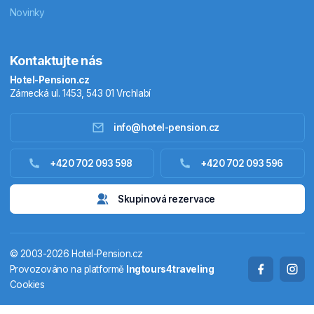
Novinky
Kontaktujte nás
Hotel-Pension.cz
Zámecká ul. 1453, 543 01 Vrchlabí
info@hotel-pension.cz
Ubytování Česko
+420 702 093 598
+420 702 093 596
Ubytování zahraniční
Skupinová rezervace
Pobytové balíčky
© 2003-2026 Hotel-Pension.cz
Termály
Provozováno na platformě
Ingtours4traveling
Cookies
Chaty a chalupy