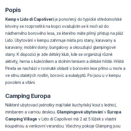
Popis
Kemp v Lido di Capoliveri
je ponořený do typické středomořské
křoviny se rozprostírá na kopci svažujícím se k moři až do
nádherného borového lesa, ze kterého máte přímý přístup na pláž
Lido. Ubytování v kempu zahrnuje místa pro stany, karavany a
karavany; mobilní domy; bungalovy a okouzlující glampingové
stany. K dispozici je zde dětský klub, kde se organizují různé
aktivity, herna s kulečníkem a stolním tenisem a dětské hřiště. Hřiště
Pineta se nachází v rovinaté oblasti v borovém lese přímo u moře a
ve stínu staletých rostlin, borovic a eukalyptů. Psi jsou u v kempu
povoleni a vítáni.
Camping Europa
Některé ubytovací jednotky mají také kuchyňský kout s lednicí,
minibarem a varnou deskou.
Glampingové
ubytován
í v
Europa
Camping Village
v Lido di Capoliveri má 2 až 5 lůžek s vlastní
koupelnou
a venkovní verandou. Všechny pokoje Glamping jsou