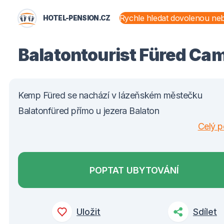
HOTEL-PENSION.CZ
STÁTY A OBLASTI
Balatontourist Füred Ca
Kemp Füred se nachází v lázeňském městečku
Balatonfüred přímo u jezera Balaton
Celý p
POPTAT UBYTOVÁNÍ
Uložit
Sdílet