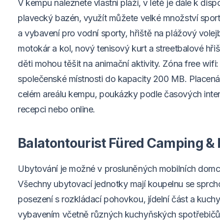
V kempu naleznete vlastní pláží, v létě je dále k dis
plavecký bazén, využít můžete velké množství sport
a vybavení pro vodní sporty, hřiště na plážový volejb
motokár a kol, nový tenisový kurt a streetbalové hři
děti mohou těšit na animační aktivity. Zóna free wifi:
společenské místnosti do kapacity 200 MB. Placená w
celém areálu kempu, poukázky podle časových inter
recepci nebo online.
Balatontourist Füred Camping &
Ubytování je možné v prosluněných mobilních domcí
Všechny ubytovací jednotky mají koupelnu se spr
posezení s rozkládací pohovkou, jídelní část a kuc
vybavením včetně různých kuchyňských spotřebičů, 