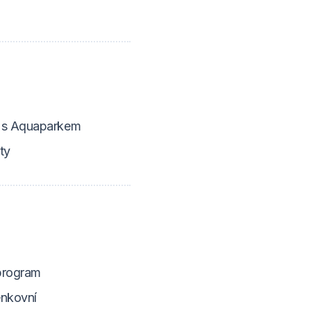
 s Aquaparkem
ty
program
enkovní