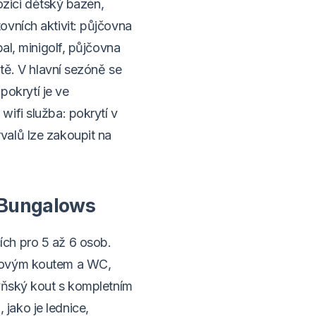
pozici dětský bazén,
ovních aktivit: půjčovna
al, minigolf, půjčovna
ště. V hlavní sezóně se
 pokrytí je ve
ifi služba: pokrytí v
valů lze zakoupit na
 Bungalows
ch pro 5 až 6 osob.
chovým koutem a WC,
hyňský kout s kompletním
jako je lednice,