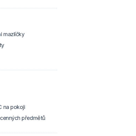
i mazlíčky
ty
ě
 na pokoji
cenných předmětů