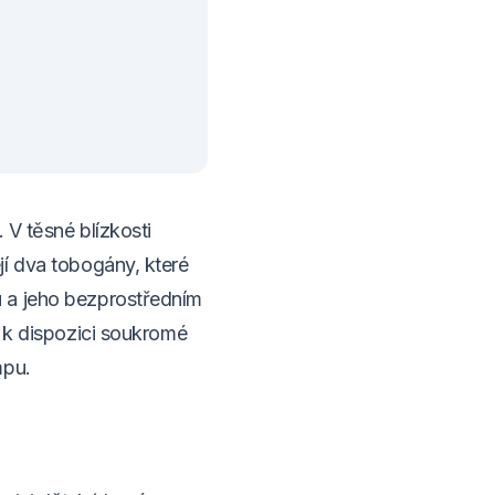
 V těsné blízkosti
jí dva tobogány, které
 a jeho bezprostředním
e k dispozici soukromé
mpu.