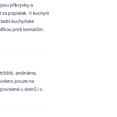
jsou přikrývky a
t za poplatek. V kuchyni
ákladní kuchyňské
íťkou proti komárům.
tržiště, směnárna,
ovoleno pouze na
e povolené u domů i v