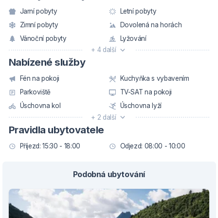
Jarní pobyty
Letní pobyty
Zimní pobyty
Dovolená na horách
Vánoční pobyty
Lyžování
+ 4 další
Nabízené služby
Fén na pokoji
Kuchyňka s vybavením
Parkoviště
TV-SAT na pokoji
Úschovna kol
Úschovna lyží
+ 2 další
Pravidla ubytovatele
Příjezd: 15:30 - 18:00
Odjezd: 08:00 - 10:00
Podobná ubytování