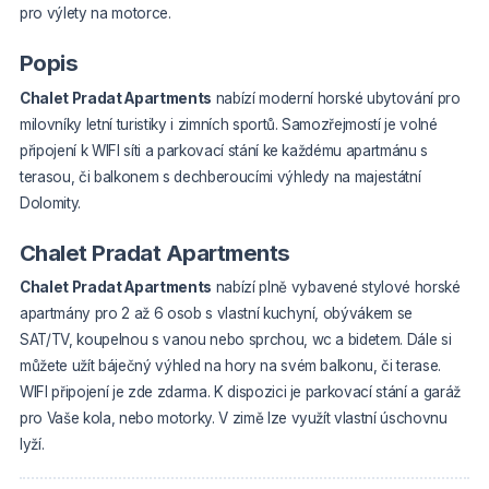
pro výlety na motorce.
Popis
Chalet Pradat Apartments
nabízí moderní horské ubytování pro
milovníky letní turistiky i zimních sportů. Samozřejmostí je volné
připojení k WIFI síti a parkovací stání ke každému apartmánu s
terasou, či balkonem s dechberoucími výhledy na majestátní
Dolomity.
Chalet Pradat Apartments
Chalet Pradat Apartments
nabízí plně vybavené stylové horské
apartmány pro 2 až 6 osob s vlastní kuchyní, obývákem se
SAT/TV, koupelnou s vanou nebo sprchou, wc a bidetem. Dále si
můžete užít báječný výhled na hory na svém balkonu, či terase.
WIFI připojení je zde zdarma. K dispozici je parkovací stání a garáž
pro Vaše kola, nebo motorky. V zimě lze využít vlastní úschovnu
lyží.