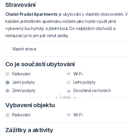
Stravování
Chalet Pradat Apartments
je ubytování s vlastním stravováním. V
každém jednotlivém apartmánu můžete jako hosté využít plně
vybavený kuchyňský a jídelní kout. Do nejbližších obchodů a
restaurací je to jen pár minut pěšky.
Vlastní strava
Co je součástí ubytování
Parkování
Wi-Fi
Jarní pobyty
Letní pobyty
Zimní pobyty
Dovolená na horách
+ 3 další
Vybavení objektu
Parkování
Wi-Fi
Zážitky a aktivity