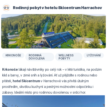
Rodinný pobyt v hotelu Skicentrum Harrachov
KRKONOŠE
RODINNÁ
WELLNESS
LYŽOVÁNÍ
DOVOLENÁ
POBYTY
Krkonoše
lákají návštěvníky po celý rok – v létě turistika, na podzim
klid a barvy, v zimě sníh a lyžování. Ať už přijíždíte s rodinou nebo
přáteli,
hotel Skicentrum
v Harrachově vás přivítá útulným
prostředím, skvělou kuchyní a pestrými možnostmi odpočinku i
zábavy. Ideální místo pro rodinnou dovolenou v srdci hor.