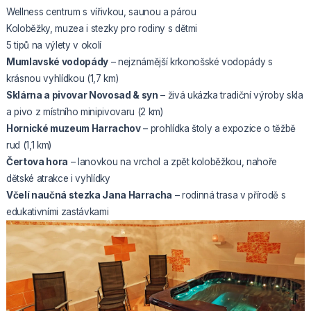
Wellness centrum s vířivkou, saunou a párou
Koloběžky, muzea i stezky pro rodiny s dětmi
5 tipů na výlety v okolí
Mumlavské vodopády
– nejznámější krkonošské vodopády s
krásnou vyhlídkou (1,7 km)
Sklárna a pivovar Novosad & syn
– živá ukázka tradiční výroby skla
a pivo z místního minipivovaru (2 km)
Hornické muzeum Harrachov
– prohlídka štoly a expozice o těžbě
rud (1,1 km)
Čertova hora
– lanovkou na vrchol a zpět koloběžkou, nahoře
dětské atrakce i vyhlídky
Včelí naučná stezka Jana Harracha
– rodinná trasa v přírodě s
edukativními zastávkami