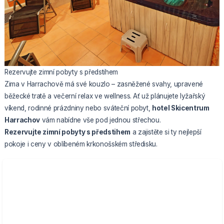
Rezervujte zimní pobyty s předstihem
Zima v Harrachově má své kouzlo – zasněžené svahy, upravené
běžecké tratě a večerní relax ve wellness. Ať už plánujete lyžařský
víkend, rodinné prázdniny nebo sváteční pobyt,
hotel Skicentrum
Harrachov
vám nabídne vše pod jednou střechou.
Rezervujte zimní pobyty s předstihem
a zajistěte si ty nejlepší
pokoje i ceny v oblíbeném krkonošském středisku.