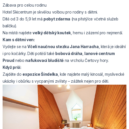
Zábava pro celou rodinu
Hotel Skicentrum je skvělou volbou pro rodiny s dětmi.
Dítě od 3 do 5,9 let má
pobyt zdarma
(na přistýlce včetně služeb
balíčku).
Na místě najdete
velký dětský koutek
, hernu i zázemí pro nejmenší.
Kam s dětmi ven:
Vydejte se na
Včelí naučnou stezku Jana Harracha
, která je ideální
i pro kočárky. Děti potěší také
bobová dráha
,
lanové centrum
Proud
nebo
nafukovací bludiště
na vrcholu Čertovy hory.
Když prší:
Zajděte do
expozice Šindelka
, kde najdete malý kinosál, myslivecké
ukázky i obůrku s vycpanými zvířaty – zážitek nejen pro děti.