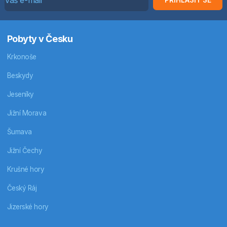
Pobyty v Česku
Krkonoše
Beskydy
Jeseníky
Jižní Morava
Šumava
Jižní Čechy
Krušné hory
Český Ráj
Jizerské hory