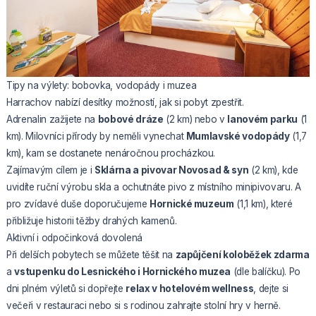
Tipy na výlety: bobovka, vodopády i muzea
Harrachov nabízí desítky možností, jak si pobyt zpestřit.
Adrenalin zažijete na
bobové dráze
(2 km) nebo v
lanovém parku
(1
km). Milovníci přírody by neměli vynechat
Mumlavské vodopády
(1,7
km), kam se dostanete nenáročnou procházkou.
Zajímavým cílem je i
Sklárna a pivovar Novosad & syn
(2 km), kde
uvidíte ruční výrobu skla a ochutnáte pivo z místního minipivovaru. A
pro zvídavé duše doporučujeme
Hornické muzeum
(1,1 km), které
přibližuje historii těžby drahých kamenů.
Aktivní i odpočinková dovolená
Při delších pobytech se můžete těšit na
zapůjčení koloběžek zdarma
a
vstupenku do Lesnického i Hornického muzea
(dle balíčku). Po
dni plném výletů si dopřejte
relax v hotelovém wellness
, dejte si
večeři v restauraci nebo si s rodinou zahrajte stolní hry v herně.