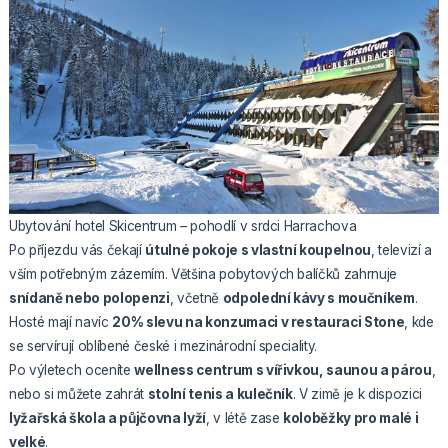
Ubytování hotel Skicentrum – pohodlí v srdci Harrachova
Po příjezdu vás čekají
útulné pokoje s vlastní koupelnou
, televizí a
vším potřebným zázemím. Většina pobytových balíčků zahrnuje
snídaně nebo polopenzi
, včetně
odpolední kávy s moučníkem
.
Hosté mají navíc
20% slevu na konzumaci v restauraci Stone
, kde
se servírují oblíbené české i mezinárodní speciality.
Po výletech oceníte
wellness centrum s vířivkou, saunou a párou
,
nebo si můžete zahrát
stolní tenis a kulečník
. V zimě je k dispozici
lyžařská škola a půjčovna lyží
, v létě zase
koloběžky pro malé i
velké
.