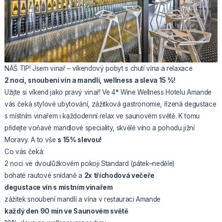
NÁŠ TIP! Jsem vinař – víkendový pobyt s chutí vína a relaxace
2 noci, snoubení vín a mandlí, wellness a sleva 15 %!
Užijte si víkend jako pravý vinař! Ve 4* Wine Wellness Hotelu Amande
vás čeká stylové ubytování, zážitková gastronomie, řízená degustace
s místním vinařem i každodenní relax ve saunovém světě. K tomu
přidejte voňavé mandlové speciality, skvělé víno a pohodu jižní
Moravy. A to vše
s 15% slevou!
Co vás čeká:
2 noci ve dvoulůžkovém pokoji Standard (pátek–neděle)
bohaté rautové snídaně a
2x tříchodová večeře
degustace vín s místním vinařem
zážitek snoubení mandlí a vína v restauraci Amande
každý den 90 min ve Saunovém světě