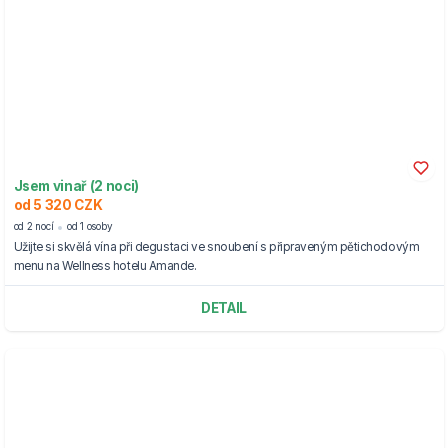
Jsem vinař (2 noci)
od 5 320 CZK
od 2 nocí
od 1 osoby
Užijte si skvělá vína při degustaci ve snoubení s připraveným pětichodovým
menu na Wellness hotelu Amande.
DETAIL