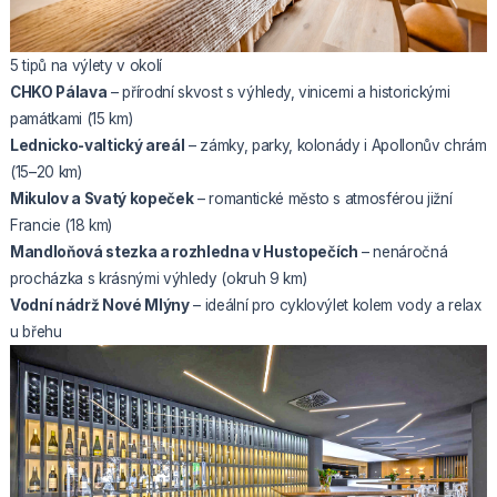
5 tipů na výlety v okolí
CHKO Pálava
– přírodní skvost s výhledy, vinicemi a historickými
památkami (15 km)
Lednicko-valtický areál
– zámky, parky, kolonády i Apollonův chrám
(15–20 km)
Mikulov a Svatý kopeček
– romantické město s atmosférou jižní
Francie (18 km)
Mandloňová stezka a rozhledna v Hustopečích
– nenáročná
procházka s krásnými výhledy (okruh 9 km)
Vodní nádrž Nové Mlýny
– ideální pro cyklovýlet kolem vody a relax
u břehu