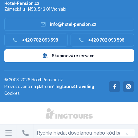
Hotel-Pension.cz
Zámecká ul. 1453, 543 01 Vrchlabí
info@hotel-pension.cz
Ubytování Česko
+420 702 093 598
+420 702 093 596
Ubytování zahraniční
Skupinová rezervace
Pobytové balíčky
© 2003-2026 Hotel-Pension.cz
Termály
Provozováno na platformě
Ingtours4traveling
Cookies
Chaty a chalupy
STÁTY A OBLASTI
CS
EN
DE
PL