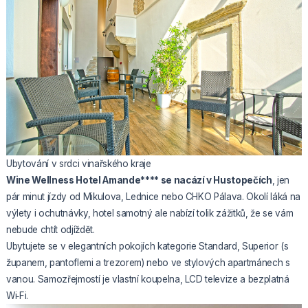
Ubytování v srdci vinařského kraje
Wine Wellness Hotel Amande**** se nacází v Hustopečích
, jen
pár minut jízdy od Mikulova, Lednice nebo CHKO Pálava. Okolí láká na
výlety i ochutnávky, hotel samotný ale nabízí tolik zážitků, že se vám
nebude chtít odjíždět.
Ubytujete se v elegantních pokojích kategorie Standard, Superior (s
županem, pantoflemi a trezorem) nebo ve stylových apartmánech s
vanou. Samozřejmostí je vlastní koupelna, LCD televize a bezplatná
Wi‑Fi.