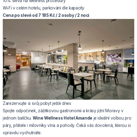
10% sleva na wellness procedury
Wi‑Fi v celém hotelu, parkování dle kapacity
Cena po slevě od 7 185 Kč / 2 osoby / 2 noci
Zarezervujte si svůj pobyt ještě dnes
Spojte odpočinek, zážitkovou gastronomii a krásy jižní Moravy v
jednom balíčku.
Wine Wellness Hotel Amande
je ideální volbou pro
páry, přátele i milovníky vína a pohody. Čeká vás dovolená, kterou si
opravdu vychutnáte.