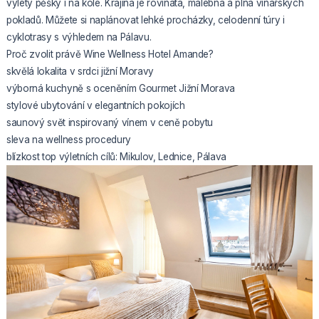
výlety pěšky i na kole. Krajina je rovinatá, malebná a plná vinařských
pokladů. Můžete si naplánovat lehké procházky, celodenní túry i
cyklotrasy s výhledem na Pálavu.
Proč zvolit právě Wine Wellness Hotel Amande?
skvělá lokalita v srdci jižní Moravy
výborná kuchyně s oceněním Gourmet Jižní Morava
stylové ubytování v elegantních pokojích
saunový svět inspirovaný vínem v ceně pobytu
sleva na wellness procedury
blízkost top výletních cílů: Mikulov, Lednice, Pálava