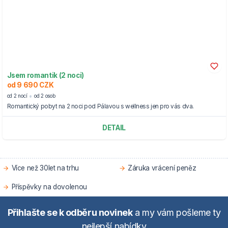
Jsem romantik (2 noci)
od 9 690 CZK
od 2 nocí
od 2 osob
Romantický pobyt na 2 noci pod Pálavou s wellness jen pro vás dva.
DETAIL
Více než 30let na trhu
Záruka vrácení peněz
Příspěvky na dovolenou
Přihlašte se k odběru novinek
a my vám pošleme ty
nejlepší nabídky