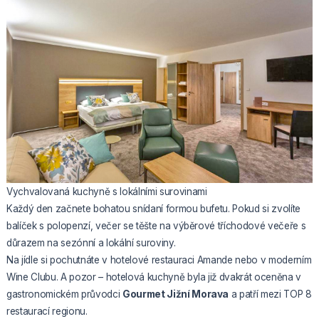
Vychvalovaná kuchyně s lokálními surovinami
Každý den začnete bohatou snídaní formou bufetu. Pokud si zvolíte
balíček s polopenzí, večer se těšte na výběrové tříchodové večeře s
důrazem na sezónní a lokální suroviny.
Na jídle si pochutnáte v hotelové restauraci Amande nebo v moderním
Wine Clubu. A pozor – hotelová kuchyně byla již dvakrát oceněna v
gastronomickém průvodci
Gourmet Jižní Morava
a patří mezi TOP 8
restaurací regionu.