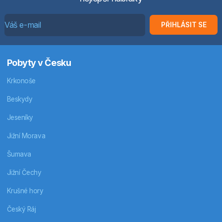
PŘIHLÁSIT SE
Pobyty v Česku
Krkonoše
Beskydy
Jeseníky
Jižní Morava
Šumava
Jižní Čechy
Krušné hory
Český Ráj