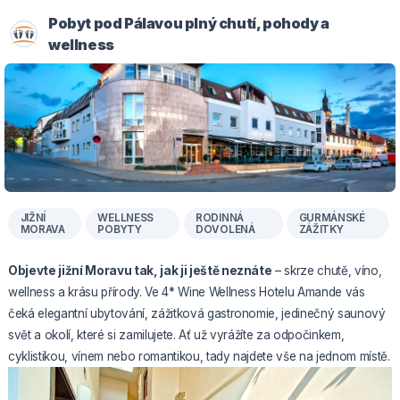
Pobyt pod Pálavou plný chutí, pohody a
wellness
JIŽNÍ
WELLNESS
RODINNÁ
GURMÁNSKÉ
MORAVA
POBYTY
DOVOLENÁ
ZÁŽITKY
Objevte jižní Moravu tak, jak ji ještě neznáte
– skrze chutě, víno,
wellness a krásu přírody. Ve 4* Wine Wellness Hotelu Amande vás
čeká elegantní ubytování, zážitková gastronomie, jedinečný saunový
svět a okolí, které si zamilujete. Ať už vyrážíte za odpočinkem,
cyklistikou, vínem nebo romantikou, tady najdete vše na jednom místě.