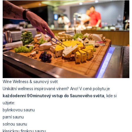
Wine Wellness & saunový svět
Unikátní wellness inspirované vínem? Ano! V ceně pobytu je
každodenní 90minutový vstup do Saunového světa
, kde si
užijete:
bylinkovou saunu
parní saunu
solnou saunu
klasickou finskou saunu