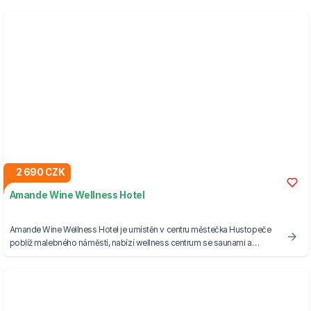
2 690 CZK
Amande Wine Wellness Hotel
Amande Wine Wellness Hotel je umístěn v centru městečka Hustopeče
poblíž malebného náměstí, nabízí wellness centrum se saunami a
Kneippovým chodníkem.