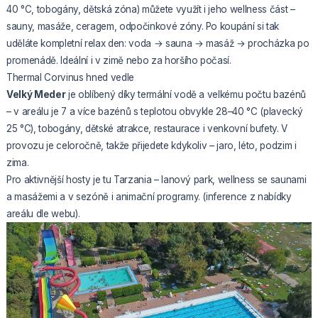
40 °C, tobogány, dětská zóna) můžete využít i jeho wellness část –
sauny, masáže, ceragem, odpočinkové zóny. Po koupání si tak
uděláte kompletní relax den: voda → sauna → masáž → procházka po
promenádě. Ideální i v zimě nebo za horšího počasí.
Thermal Corvinus hned vedle
Velký Meder
je oblíbený díky termální vodě a velkému počtu bazénů
– v areálu je 7 a více bazénů s teplotou obvykle 28–40 °C (plavecký
25 °C), tobogány, dětské atrakce, restaurace i venkovní bufety. V
provozu je celoročně, takže přijedete kdykoliv – jaro, léto, podzim i
zima.
Pro aktivnější hosty je tu Tarzania – lanový park, wellness se saunami
a masážemi a v sezóně i animační programy. (inference z nabídky
areálu dle webu).