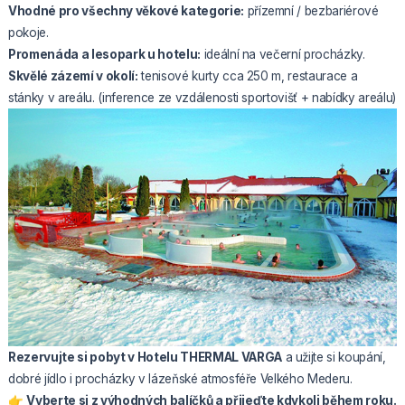
Vhodné pro všechny věkové kategorie:
přízemní / bezbariérové
pokoje.
Promenáda a lesopark u hotelu:
ideální na večerní procházky.
Skvělé zázemí v okolí:
tenisové kurty cca 250 m, restaurace a
stánky v areálu. (inference ze vzdálenosti sportovišť + nabídky areálu)
Rezervujte si
pobyt v Hotelu THERMAL VARGA
a užijte si koupání,
dobré jídlo i procházky v lázeňské atmosféře Velkého Mederu.
👉
Vyberte si z výhodných balíčků a přijeďte kdykoli během roku.