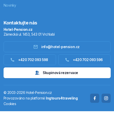
Novinky
Kontaktujte nás
Hotel-Pension.cz
Zámecká ul. 1453, 543 01 Vrchlabí
info@hotel-pension.cz
Ubytování Česko
+420 702 093 598
+420 702 093 596
Ubytování zahraniční
Skupinová rezervace
Pobytové balíčky
© 2003-2026 Hotel-Pension.cz
Termály
Provozováno na platformě
Ingtours4traveling
Cookies
Chaty a chalupy