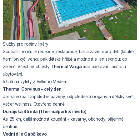
Služby pro rodiny i páry
Součástí hotelu je recepce, restaurace, bar a zázemí pro děti (koutek,
herní prvky), venku pak dětské hřiště a možnost si jen sednout do
zeleně. Všechny objekty
Thermal Varga
mají parkování přímo u
ubytování.
5 tipů na výlety z Velkého Mederu
Thermal Corvinus – celý den
Jasná volba. Dopoledne bazény, odpoledne tobogány a dětský svět,
večer wellness. Otevřeno denně.
Dunajská Streda (Thermalpark & město)
Asi 25 km, další možnost koupání + kavárny, obchody, příjemné
centrum.
Vodní dílo Gabčíkovo