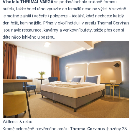
V hotelu THERMAL VARGA
se podává bohatá snídaně formou
bufetu, takže hned ráno vyrazíte do termálů nebo na výlet. V sezóně
je možné zajistit i večeře / polopenzi – ideální, když nechcete každý
den řešit, kam na jídlo. Přímo v okolí hotelu i v areálu Thermal Corvinus
jsou navíc restaurace, kavárny a venkovní bufety, takže přes den si
dáte něco lehkého u bazénu.
Wellness & relax
Kromě celoročně otevřeného areálu
Thermal Corvinus
(bazény 28–