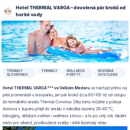
Hotel THERMAL VARGA – dovolená pár kroků od
horké vody
TERMÁLY
TERMÁLY
WELLNESS
RODINNÁ
SLOVENSKO
POBYTY
DOVOLENÁ
Hotel THERMAL VARGA *** ve Velkém Mederu
se nachází přímo na
pěší promenádě u lesoparku, jen pár kroků (cca 80–100 m) od vstupu
do termálního areálu Thermal Corvinus. Díky tomu můžete z pokoje
doslova v županu přejít do areálu s několika bazény 28–40 °C,
tobogány, dětským světem i wellness zónou – a to po celý rok. Ideální
místo pro víkend, prodloužené svátky i delší lázeňský relax.