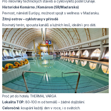
Pro milovníky technických staveb a cyklovýletů podél Dunaje.
Historické Komárno / Komárom (SR/Maďarsko)
Pevnost, náměstí Európy, možnost spojit s wellness v Maďarsku.
Žitný ostrov – cyklotrasy v přírodě
Rovinatý terén, spousta kanálů a lužních lesů, ideální i pro děti.
Proč jet do hotelu THERMAL VARGA
Lokalita TOP:
80–100 m od termálů – žádné dojíždění.
Celoročně:
koupání každý den v roce, i o svátcích.