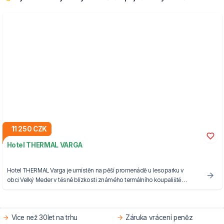
11 250 CZK
Hotel THERMAL VARGA
Hotel THERMAL Varga je umístěn na pěší promenádě u lesoparku v
obci Velký Meder v těsné blízkosti známého termálního koupaliště
Termalpark Corvinus
Více než 30let na trhu
Záruka vrácení peněz