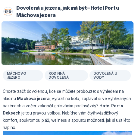
Dovolená u jezera, jak má být – Hotel Port u
Máchova jezera
MÁCHOVO
RODINNÁ
DOVOLENÁ U
JEZERO
DOVOLENÁ
VODY
Chcete zažít dovolenou, kde se můžete probouzet s výhledem na
hladinu
Máchova jezera
, vyrazit na kolo, zaplavat si ve vyhřívaných
bazénech a večer zakončit grilováním pod hvězdy?
Hotel Port v
Doksech
je tou pravou volbou. Nabídne vám čtyřhvězdičkový
komfort, soukromou pláž, wellness a spoustu možností, jak si užit léto
naplno.