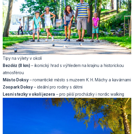
Tipy na výlety v okolí
Bezděz (8 km)
– ikonický hrad s výhledem na krajinu a historickou
atmosférou
Město Doksy
– romantické město s muzeem K. H. Máchy a kavárnami
Zoopark Doksy
– ideální pro rodiny s dětmi
Lesní stezky v okolí jezera
– pro pěší procházky i nordic walking