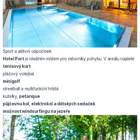
Sport a aktivní odpočinek
Hotel Port
je ideálním místem pro milovníky pohybu. V areálu najdete:
tenisový kurt
plážový volejbal
minigolf
streetball a multifunkční hřiště
kuželky,
petanque
půjčovnu kol, elektrokol a dětských sedaček
možnost windsurfingu na jezeře