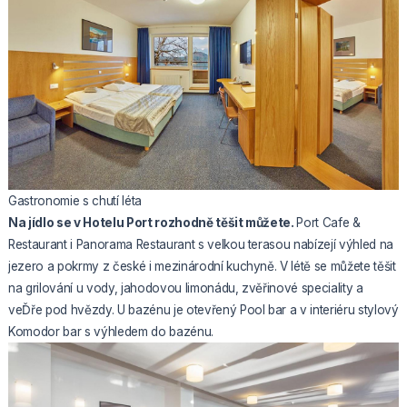
Gastronomie s chutí léta
Na jídlo se v Hotelu Port rozhodně těšit můžete.
Port Cafe &
Restaurant i Panorama Restaurant s velkou terasou nabízejí výhled na
jezero a pokrmy z české i mezinárodní kuchyně. V létě se můžete těšit
na grilování u vody, jahodovou limonádu, zvěřinové speciality a
veĎře pod hvězdy. U bazénu je otevřený Pool bar a v interiéru stylový
Komodor bar s výhledem do bazénu.