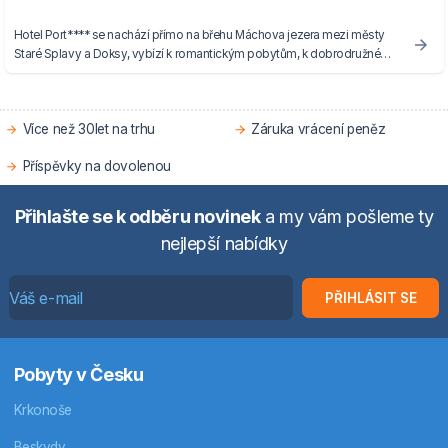
Hotel Port**** se nachází přímo na břehu Máchova jezera mezi městy
Staré Splavy a Doksy, vybízí k romantickým pobytům, k dobrodružné
rodinné dovolené.
Více než 30let na trhu
Záruka vrácení peněz
Příspěvky na dovolenou
Přihlašte se k odběru novinek
a my vám pošleme ty
nejlepší nabídky
PŘIHLÁSIT SE
Pobyty v Česku
Krkonoše
Beskydy