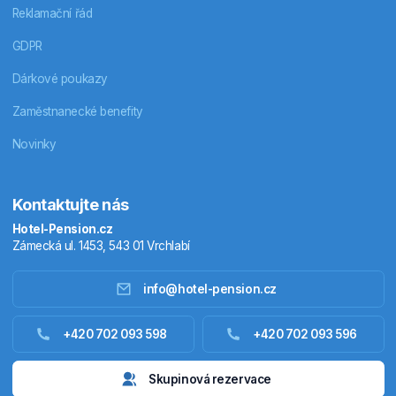
Reklamační řád
GDPR
Dárkové poukazy
Zaměstnanecké benefity
Novinky
Kontaktujte nás
Hotel-Pension.cz
Zámecká ul. 1453, 543 01 Vrchlabí
info@hotel-pension.cz
Ubytování Česko
+420 702 093 598
+420 702 093 596
Ubytování zahraniční
Skupinová rezervace