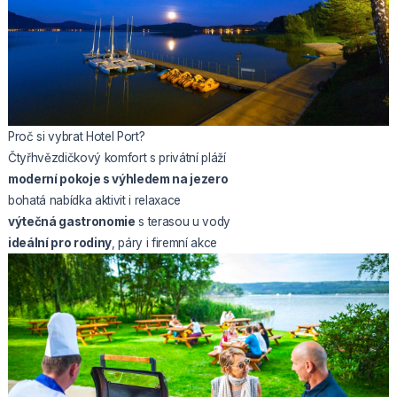
Proč si vybrat Hotel Port?
Čtyřhvězdičkový komfort s privátní pláží
moderní pokoje s výhledem na jezero
bohatá nabídka aktivit i relaxace
výtečná gastronomie
s terasou u vody
ideální pro rodiny
, páry i firemní akce