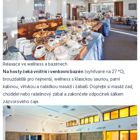
Relaxace ve wellness a bazénech
Na hosty čeká vnitřní i venkovní bazén
(vyhřívané na 27 °C),
brouzdaliště pro nejmenší, wellness s klasickou saunou, parní
kabinou, vířivkou a nabídkou masáží i zábalů. Dopřejte si masáž zad,
chodidel nebo rašelinový zábal a zakončete odpočinek šálkem
zázvorového čaje.