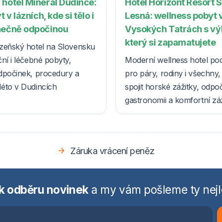
 hotel Minerál Dudince:
Hotel Horizont Resort 
t v lázních, kde si tělo i
Lesná: wellness pobyt 
nečně odpočinou
Vysokých Tatrách s v
který si zapamatujete
zeňský hotel na Slovensku
ní i léčebné pobyty,
Moderní wellness hotel po
dpočinek, procedury a
pro páry, rodiny i všechny, k
éto v Dudincích
spojit horské zážitky, odpo
gastronomii a komfortní z
Záruka vrácení peněz
 k odběru novinek
a my vám pošleme ty nejl