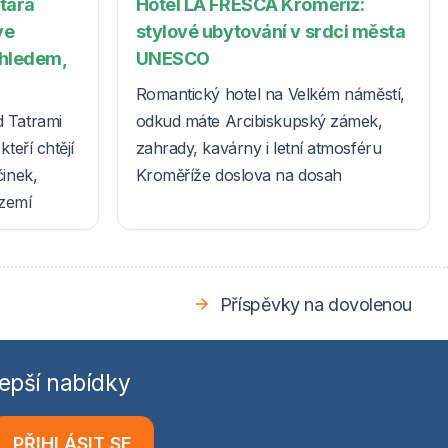
Stará
Hotel LA FRESCA Kroměříž:
ve
stylové ubytování v srdci města
ýhledem,
UNESCO
Romantický hotel na Velkém náměstí,
d Tatrami
odkud máte Arcibiskupský zámek,
teří chtějí
zahrady, kavárny i letní atmosféru
činek,
Kroměříže doslova na dosah
ázemí
Příspěvky na dovolenou
epší nabídky
PŘIHLÁSIT SE