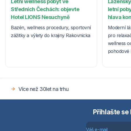
Letní wellness pobyt ve
Lázeňský
Středních Čechách: objevte
letní poby
Hotel LIONS Nesuchyně
hlava ko
Bazén, wellness procedury, sportovní
Moderní lá
zážitky a výlety do krajiny Rakovnicka
pro relaxač
wellness o
pohodové l
Více než 30let na trhu
Přihlašte se