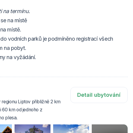
i na termínu.
í se na místě
 na místě.
pů do vodních parků je podmíněno registrací všech
m na pobyt.
eny na vyžádání.
Detail ubytování
regionu Liptov přibližně 2 km
i 60 km od jednoho z
ho plesa.