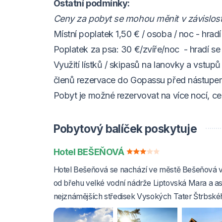
Ostatní podmínky:
Ceny za pobyt se mohou měnit v závislost
Místní poplatek 1,50 € / osoba / noc - hrad
Poplatek za psa: 30 €/zvíře/noc - hradí se
Využití lístků / skipasů na lanovky a vstu
členů rezervace do Gopassu před nástupe
Pobyt je možné rezervovat na více nocí, c
Pobytový balíček poskytuje
Hotel BEŠEŇOVÁ
Hotel Bešeňová se nachází ve městě Bešeňová v 
od břehu velké vodní nádrže Liptovská Mara a as
nejznámějších středisek Vysokých Tater Štrbské