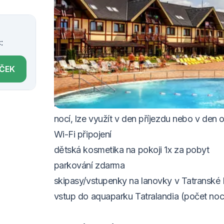
VOUCHER DO 31.8.2026
Balíček zahrnuje:
:
ubytování přímo v areálu vodního parku
ÍČEK
bohatá snídaně
neomezený vstup do aquaparku Bešeňová
benefit k pobytu - jednorázový vstup do 
nocí, lze využít v den příjezdu nebo v den 
Wi-Fi připojení
dětská kosmetika na pokoji 1x za pobyt
parkování zdarma
skipasy/vstupenky na lanovky v Tatranské
vstup do aquaparku Tatralandia (počet noc