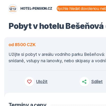
HOTEL-PENSION.CZ
STÁTY A OBLASTI
Pobyt v hotelu Bešeňová (
od 8500 CZK
Užijte si pobyt v areálu vodního parku Bešeňová:
snídaně, vstupy na lanovky, nebo skipasy a vodní
Uložit
Sdílet
Termíny a ceny