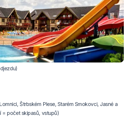
 během pobytu
saunového světa Harmony (počet vstupů = počet
odjezdu)
 Lomnici, Štrbském Plese, Starém Smokovci, Jasné a
í = počet skipasů, vstupů)