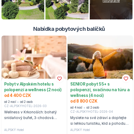
fotografie
Nabídka pobytových balíčků
Pobyt v Alpském hotelu s
SENIOR pobyt 55+ s
polopenzí a wellness (2 noci)
polopenzí, svačinou na túru a
od 4 400 CZK
wellness (4 noci)
od 8 800 CZK
od 2 nocí
od 2 osob
CZ-ALPSKYHOTEL-2026-03
od 4 nocí
od 2 osob
CZ-ALPSKYHOTEL-2026-04
Wellness v Krkonoších: bohatý
snídaňový bufet, 3-chodová
Myslete na své zdraví a dopřejte
večeře i slevová karta Yellow-
si lehkou turistiku, klid a pohodu
point
ve Špindlerově Mlýně.
ALPSKÝ Hotel
ALPSKÝ Hotel