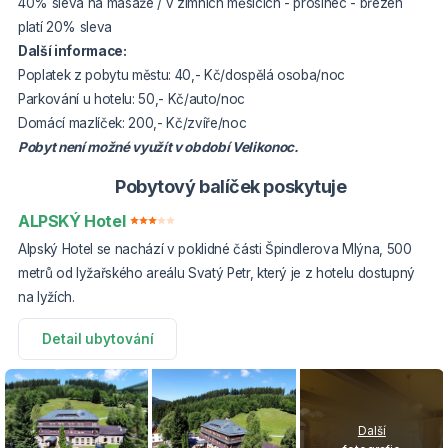
40% sleva na masáže / v zimních měsících - prosinec - březen
platí 20% sleva
Další informace:
Poplatek z pobytu městu: 40,- Kč/dospělá osoba/noc
Parkování u hotelu: 50,- Kč/auto/noc
Domácí mazlíček: 200,- Kč/zvíře/noc
Pobyt není možné využít v období Velikonoc.
Pobytový balíček poskytuje
ALPSKÝ Hotel
Alpský Hotel se nachází v poklidné části Špindlerova Mlýna, 500
metrů od lyžařského areálu Svatý Petr, který je z hotelu dostupný
na lyžích.
Detail ubytování
Další