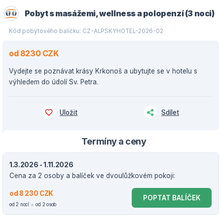
Pobyt s masážemi, wellness a polopenzí (3 noci)
Kód pobytového balíčku: CZ-ALPSKYHOTEL-2026-02
od 8230 CZK
Vydejte se poznávat krásy Krkonoš a ubytujte se v hotelu s
výhledem do údolí Sv. Petra.
Uložit
Sdílet
Termíny a ceny
1.3.2026 - 1.11.2026
Cena za 2 osoby a balíček ve dvoulůžkovém pokoji:
od 8 230 CZK
POPTAT BALÍČEK
od 2 nocí
od 2 osob