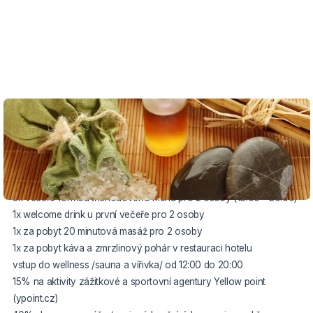
VOUCHER DO 1.11.2026
Balíček zahrnuje:
3x ubytování pro 2 osoby
3x snídaně formou bufetu pro 2 osoby
3x večeře formou tříchodového menu pro 2 osoby (18:00 - 20:00)
1x welcome drink u první večeře pro 2 osoby
1x za pobyt 20 minutová masáž pro 2 osoby
1x za pobyt káva a zmrzlinový pohár v restauraci hotelu
vstup do wellness /sauna a vířivka/ od 12:00 do 20:00
15% na aktivity zážitkové a sportovní agentury Yellow point
(ypoint.cz)