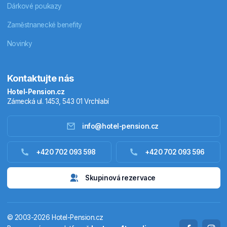
Dárkové poukazy
Zaměstnanecké benefity
Novinky
Kontaktujte nás
Hotel-Pension.cz
Zámecká ul. 1453, 543 01 Vrchlabí
info@hotel-pension.cz
Ubytování Česko
+420 702 093 598
+420 702 093 596
Ubytování zahraniční
Skupinová rezervace
Pobytové balíčky
© 2003-2026 Hotel-Pension.cz
Termály