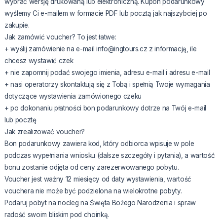
wybrać wersję drukowaną lub elektroniczną. Kupon podarunkowy
wyślemy Ci e-mailem w formacie PDF lub pocztą jak najszybciej po
zakupie.
Jak zamówić voucher? To jest łatwe:
+ wyślij zamówienie na e-mail info@ingtours.cz z informacją, ile
chcesz wystawić czek
+ nie zapomnij podać swojego imienia, adresu e-mail i adresu e-mail
+ nasi operatorzy skontaktują się z Tobą i spełnią Twoje wymagania
dotyczące wystawienia zamówionego czeku
+ po dokonaniu płatności bon podarunkowy dotrze na Twój e-mail
lub pocztę
Jak zrealizować voucher?
Bon podarunkowy zawiera kod, który odbiorca wpisuje w pole
podczas wypełniania wniosku (dalsze szczegóły i pytania), a wartość
bonu zostanie odjęta od ceny zarezerwowanego pobytu.
Voucher jest ważny 12 miesięcy od daty wystawienia, wartość
vouchera nie może być podzielona na wielokrotne pobyty.
Podaruj pobyt na nocleg na Święta Bożego Narodzenia i spraw
radość swoim bliskim pod choinką.