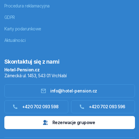
Procedura reklamacyjna
GDPR
Karty podarunkowe
Aktualności
Skontaktuj się z nami
Hotel-Pension.cz
Zámecká ul. 1453, 543 01 Vrchlabí
info@hotel-pension.cz
Noclegi w Czechach
+420 702 093 598
+420 702 093 596
Zakwaterowanie za granicą
Rezerwacje grupowe
Pakiety pobytowe