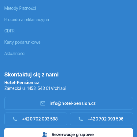
Metody Płatności
Procedura reklamacyjna
GDPR
Karty podarunkowe
Aktualności
Skontaktuj się z nami
Hotel-Pension.cz
Zámecká ul. 1453, 543 01 Vrchlabí
info@hotel-pension.cz
Noclegi w Czechach
+420 702 093 598
+420 702 093 596
Zakwaterowanie za granicą
Rezerwacje grupowe