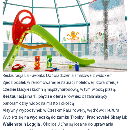
Restauracja La Favorita: Doświadczenia smakowe z widokiem
Zjedz posiłek w renomowanej restauracji hotelowej, która oferuje
czeskie klasyki i kuchnię międzynarodową, w tym włoską pizzę.
Restauracja na 11. piętrze
oferuje również oszałamiający
panoramiczny widok na miasto i okolicę.
Aktywny wypoczynek w Czeskim Raju: rowery, wędrówki i kultura
Wybierz się na
wycieczkę do zamku Trosky
,
Prachovské Skały
lub
Wallenstein Loggia
. Okolice Jičína są idealne do uprawiania