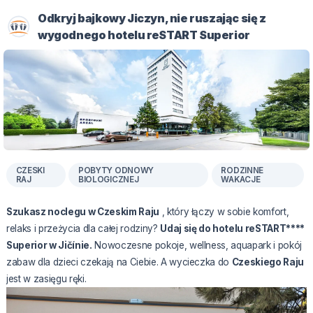
Odkryj bajkowy Jiczyn, nie ruszając się z
wygodnego hotelu reSTART Superior
CZESKI
POBYTY ODNOWY
RODZINNE
RAJ
BIOLOGICZNEJ
WAKACJE
Szukasz noclegu w Czeskim Raju
, który łączy w sobie komfort,
relaks i przeżycia dla całej rodziny?
Udaj się do hotelu reSTART****
Superior w Jičínie.
Nowoczesne pokoje, wellness, aquapark i pokój
zabaw dla dzieci czekają na Ciebie. A wycieczka do
Czeskiego Raju
jest w zasięgu ręki.