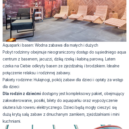
Aquapark i basen: Wodna zabawa dla małych i dużych
Pobyt rodzinny obejmuje nieograniczony dostęp do sąsiedniego aqua
centrum z basenem, jacuzzi, dziką rzeką i kabiną parową. Latem
czeka na Ciebie odkryty basen ze zjeżdżalnią i brodzikiem. Idealne
połączenie relaksu i rodzinnej zabawy.
Pakiety rodzinne: Hulajnogi, pokój zabaw dla dzieci i opłaty za wstęp
dla dzieci
Dla rodzin z dziećmi
dostępny jest kompleksowy pakiet, obejmujący
zakwaterowanie, posiłki, bilety do aquaparku oraz wypożyczenie
skutera lub roweru elektrycznego. Dzieci będą mogły cieszyć się
dużą krytą salą zabaw z dmuchanym zamkiem, zjeżdżalniami i mini
kuchniami.