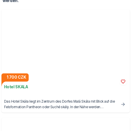
werden.
1 700 CZK
Hotel SKALA
Das Hotel Skála liegt im Zentrum des Dorfes Malá Skála mit Blick auf die
Felsformation Pantheon oder Suché skály. In der Nähe werden
verschiedene Aktivitäten wie Rafting, Bergsteigen, Tennis oder
Kanufahren angeboten.