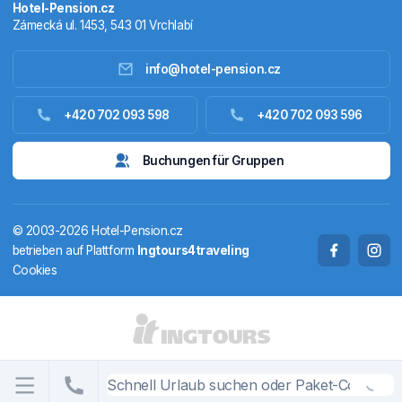
Hotel-Pension.cz
Zámecká ul. 1453, 543 01 Vrchlabí
info@hotel-pension.cz
Unterkunft Tschechien
+420 702 093 598
+420 702 093 596
Unterkunft Ausland
Buchungen für Gruppen
Pakete
© 2003-2026 Hotel-Pension.cz
Thermalbäder
betrieben auf Plattform
Ingtours4traveling
Cookies
Ferienhäuser
LÄNDER UND REGIONEN
CS
EN
DE
PL