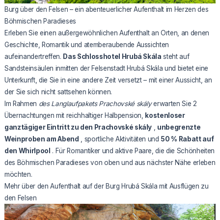
Burg über den Felsen – ein abenteuerlicher Aufenthalt im Herzen des
Böhmischen Paradieses
Erleben Sie einen außergewöhnlichen Aufenthalt an Orten, an denen
Geschichte, Romantik und atemberaubende Aussichten
aufeinandertreffen.
Das Schlosshotel Hrubá Skála
steht auf
Sandsteinsäulen inmitten der Felsenstadt Hrubá Skála und bietet eine
Unterkunft, die Sie in eine andere Zeit versetzt – mit einer Aussicht, an
der Sie sich nicht sattsehen können.
Im Rahmen
des Langlaufpakets Prachovské skály
erwarten Sie 2
Übernachtungen mit reichhaltiger Halbpension,
kostenloser
ganztägiger Eintritt zu den Prachovské skály
,
unbegrenzte
Weinproben am Abend
, sportliche Aktivitäten und
50 % Rabatt auf
den Whirlpool
. Für Romantiker und aktive Paare, die die Schönheiten
des Böhmischen Paradieses von oben und aus nächster Nähe erleben
möchten.
Mehr über den Aufenthalt auf der Burg Hrubá Skála mit Ausflügen zu
den Felsen