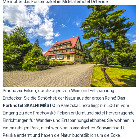
Mehr über das Fürstenpaket im Mittelalterhotel Dětenice
Prachover Felsen, durchzogen von Wein und Entspannung
Entdecken Sie die Schönheit der Natur aus der ersten Reihe!
Das
Parkhotel SKALNÍ MĚSTO
in Pařezská Lhota liegt nur 500 m vom
Eingang zu den Prachovské-Felsen entfernt und bietet hervorragende
Einrichtungen für Wander- und Entspannungsliebhaber. Sie wohnen in
einem ruhigen Park, nicht weit vom romantischen Schwimmbad U
Pelíška entfernt und haben die Natur buchstäblich um die Ecke.