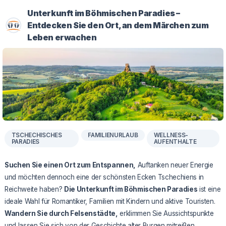
Unterkunft im Böhmischen Paradies –
Entdecken Sie den Ort, an dem Märchen zum
Leben erwachen
TSCHECHISCHES
FAMILIENURLAUB
WELLNESS-
PARADIES
AUFENTHALTE
Suchen Sie einen Ort zum Entspannen,
Auftanken neuer Energie
und möchten dennoch eine der schönsten Ecken Tschechiens in
Reichweite haben?
Die Unterkunft im Böhmischen Paradies
ist eine
ideale Wahl für Romantiker, Familien mit Kindern und aktive Touristen.
Wandern Sie durch Felsenstädte,
erklimmen Sie Aussichtspunkte
und lassen Sie sich von der Geschichte alter Burgen mitreißen.