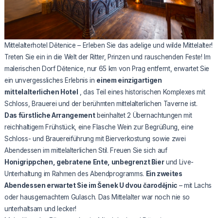
Mittelalterhotel Dětenice – Erleben Sie das adelige und wilde Mittelalter!
Treten Sie ein in die Welt der Ritter, Prinzen und rauschenden Feste! Im
malerischen Dorf Dětenice, nur 65 km von Prag entfernt, erwartet Sie
ein unvergessliches Erlebnis in
einem einzigartigen
mittelalterlichen Hotel
, das Teil eines historischen Komplexes mit
Schloss, Brauerei und der berühmten mittelalterlichen Taverne ist.
Das fürstliche Arrangement
beinhaltet 2 Übernachtungen mit
reichhaltigem Frühstück, eine Flasche Wein zur Begrüßung, eine
Schloss- und Brauereiführung mit Bierverkostung sowie zwei
Abendessen im mittelalterlichen Stil. Freuen Sie sich auf
Honigrippchen, gebratene Ente, unbegrenzt Bier
und Live-
Unterhaltung im Rahmen des Abendprogramms.
Ein zweites
Abendessen erwartet Sie im Šenek U dvou čarodějnic
– mit Lachs
oder hausgemachtem Gulasch. Das Mittelalter war noch nie so
unterhaltsam und lecker!